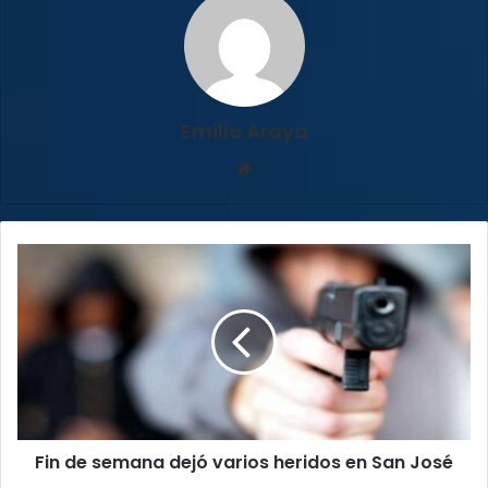
Emilio Araya
Sitio
web
Fin
de
semana
dejó
varios
heridos
en
San
José
Fin de semana dejó varios heridos en San José