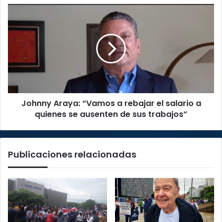
Johnny
Araya:
“Vamos
a
rebajar
el
salario
a
quienes
Johnny Araya: “Vamos a rebajar el salario a
se
ausenten
quienes se ausenten de sus trabajos”
de
sus
trabajos”
Publicaciones relacionadas