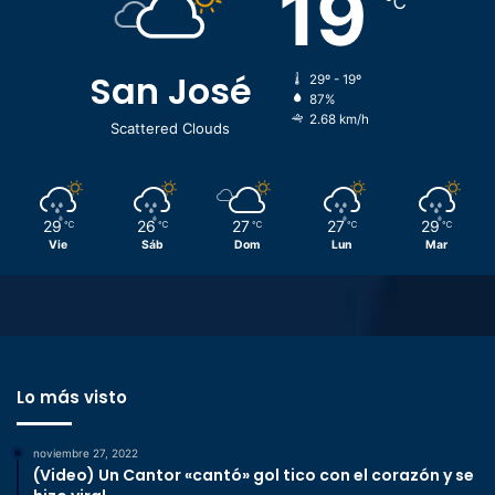
19
℃
San José
29º - 19º
87%
2.68 km/h
Scattered Clouds
29
26
27
27
29
℃
℃
℃
℃
℃
Vie
Sáb
Dom
Lun
Mar
Lo más visto
noviembre 27, 2022
(Video) Un Cantor «cantó» gol tico con el corazón y se