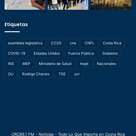
Etiquetas
asamblea legislativa
CCSS
cne
CNFL
Costa Rica
COVID-19
Estados Unidos
Fuerza Pública
Gobierno
INS
MEP
Ministerio de Salud
mopt
Nacionales
OIJ
Rodrigo Chaves.
TSE
ucr
CRC89.1 FM - Noticias - Todo Lo Que Importa en Costa Rica