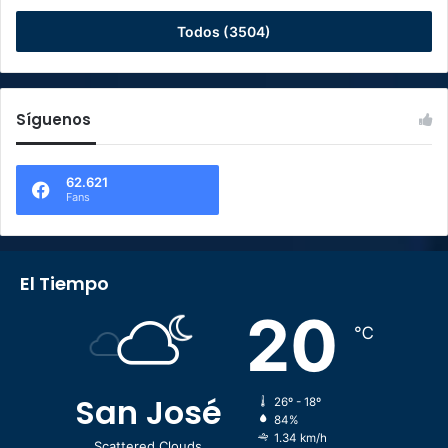
Todos (3504)
Síguenos
62.621
Fans
El Tiempo
20
℃
San José
26º - 18º
84%
1.34 km/h
Scattered Clouds