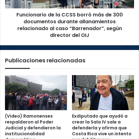
300
documentos
Funcionario de la CCSS borró más de 300
durante
allanamientos
documentos durante allanamientos
relacionado
relacionado al caso “Barrenador”, según
al
director del OIJ
caso
“Barrenador”,
según
Publicaciones relacionadas
director
del
OIJ
(Video) Ramonenses
Exdiputado que ayudó a
respaldaron al Poder
crear la Sala IV sale a
Judicial y defendieron la
defenderla y afirma que
institucionalidad
Costa Rica vive un intento