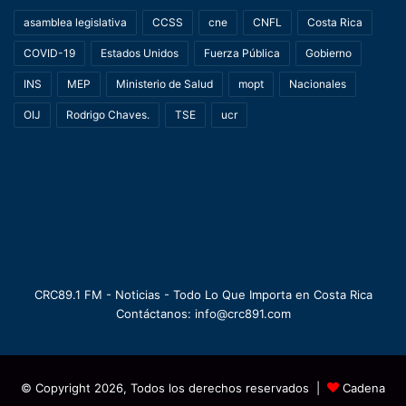
asamblea legislativa
CCSS
cne
CNFL
Costa Rica
COVID-19
Estados Unidos
Fuerza Pública
Gobierno
INS
MEP
Ministerio de Salud
mopt
Nacionales
OIJ
Rodrigo Chaves.
TSE
ucr
CRC89.1 FM - Noticias - Todo Lo Que Importa en Costa Rica
Contáctanos: info@crc891.com
© Copyright 2026, Todos los derechos reservados |
Cadena