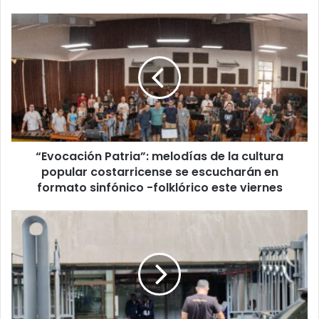
“Evocación
Patria”:
melodías
de
la
cultura
popular
costarricense
se
“Evocación Patria”: melodías de la cultura
escucharán
en
popular costarricense se escucharán en
formato
formato sinfónico -folklórico este viernes
sinfónico
-
Funcionario
folklórico
de
este
la
viernes
CCSS
borró
más
de