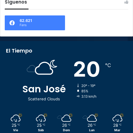
Síguenos
62.621
Fans
El Tiempo
20
℃
San José
20º - 19º
85%
3.13 km/h
Scattered Clouds
25
25
26
26
28
℃
℃
℃
℃
℃
Vie
Sáb
Dom
Lun
Mar