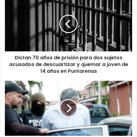
70
años
de
prisión
para
dos
sujetos
acusados
Dictan 70 años de prisión para dos sujetos
de
descuartizar
acusados de descuartizar y quemar a joven de
y
14 años en Puntarenas
quemar
a
Caso
joven
Pista
de
Oscura:
14
exministro
años
y
en
funcionarios
Puntarenas
reciben
medidas
cautelares