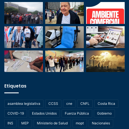
Etiquetas
asamblea legislativa
CCSS
cne
CNFL
Costa Rica
COVID-19
Estados Unidos
Fuerza Pública
Gobierno
INS
MEP
Ministerio de Salud
mopt
Nacionales