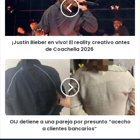
vivo!
El
reality
creativo
antes
de
¡Justin Bieber en vivo! El reality creativo antes
Coachella
2026
de Coachella 2026
OIJ
detiene
a
una
pareja
por
presunto
“acecho
a
OIJ detiene a una pareja por presunto “acecho
clientes
bancarios”
a clientes bancarios”