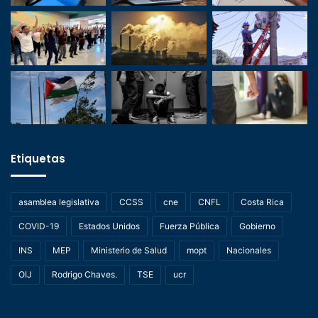
Etiquetas
asamblea legislativa
CCSS
cne
CNFL
Costa Rica
COVID-19
Estados Unidos
Fuerza Pública
Gobierno
INS
MEP
Ministerio de Salud
mopt
Nacionales
OIJ
Rodrigo Chaves.
TSE
ucr