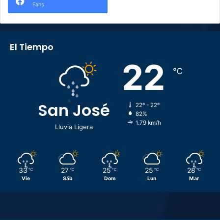
Fans
El Tiempo
22
℃
San José
22º - 22º
82%
1.79 km/h
Lluvia Ligera
33
27
25
25
28
℃
℃
℃
℃
℃
Vie
Sáb
Dom
Lun
Mar