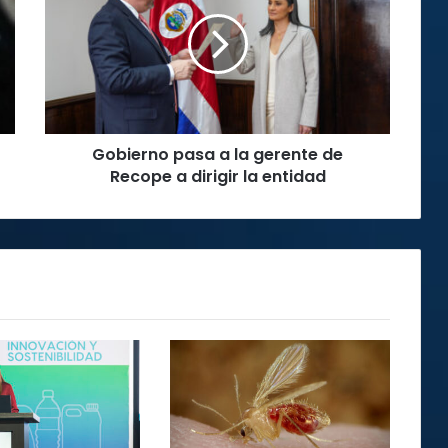
a
la
gerente
de
Recope
a
dirigir
Gobierno pasa a la gerente de
la
entidad
Recope a dirigir la entidad