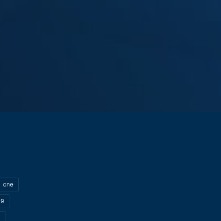
cne
19