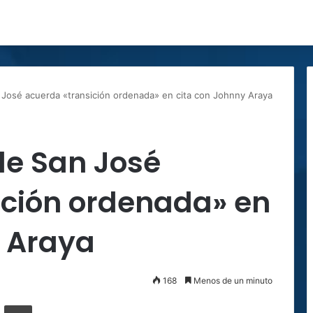
 José acuerda «transición ordenada» en cita con Johnny Araya
de San José
ición ordenada» en
y Araya
168
Menos de un minuto
ger
ompartir por correo electrónico
Imprimir