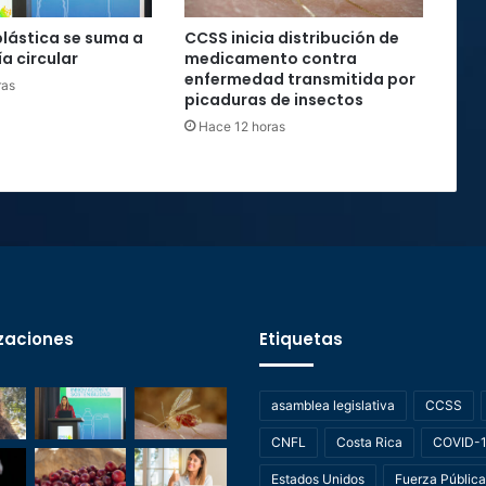
plástica se suma a
CCSS inicia distribución de
a circular
medicamento contra
enfermedad transmitida por
ras
picaduras de insectos
Hace 12 horas
zaciones
Etiquetas
asamblea legislativa
CCSS
CNFL
Costa Rica
COVID-
Estados Unidos
Fuerza Pública