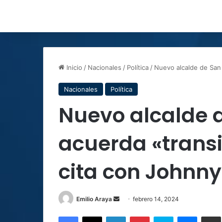
Inicio
/
Nacionales
/
Política
/
Nuevo alcalde de San
Nacionales
Política
Nuevo alcalde 
acuerda «trans
cita con Johnn
Send
Emilio Araya
febrero 14, 2024
an
Facebook
X
LinkedIn
Pinterest
Skype
Messen
C