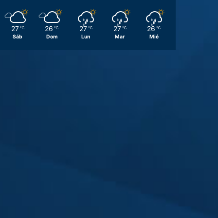
27
26
27
27
26
℃
℃
℃
℃
℃
Sáb
Dom
Lun
Mar
Mié