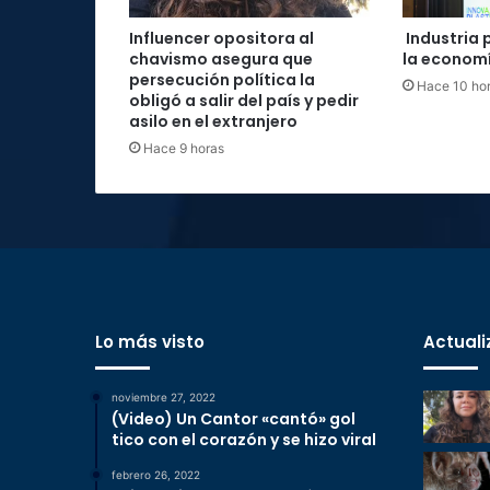
Influencer opositora al
Industria 
chavismo asegura que
la economí
persecución política la
Hace 10 ho
obligó a salir del país y pedir
asilo en el extranjero
Hace 9 horas
Lo más visto
Actuali
noviembre 27, 2022
(Video) Un Cantor «cantó» gol
tico con el corazón y se hizo viral
febrero 26, 2022