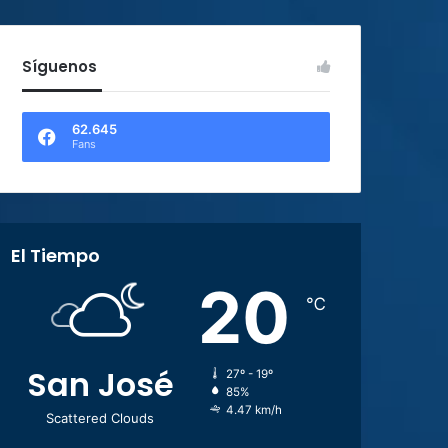
Síguenos
62.645
Fans
El Tiempo
20
℃
San José
27º - 19º
85%
4.47 km/h
Scattered Clouds