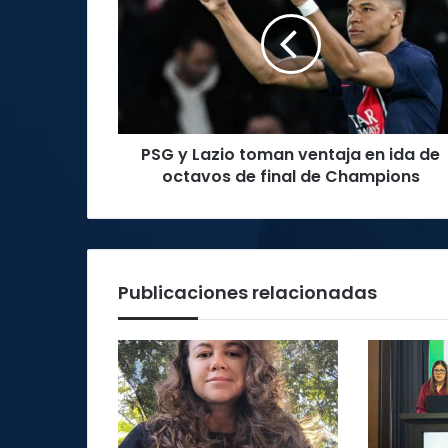
Lazio
toman
ventaja
en
ida
de
octavos
PSG y Lazio toman ventaja en ida de
de
final
octavos de final de Champions
de
Champions
Publicaciones relacionadas