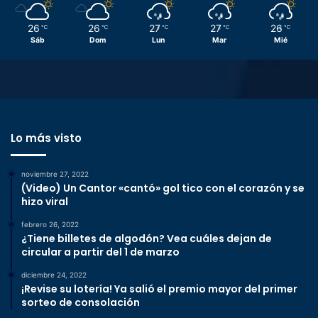
26
26
27
27
26
℃
℃
℃
℃
℃
Sáb
Dom
Lun
Mar
Mié
Lo más visto
noviembre 27, 2022
(Video) Un Cantor «cantó» gol tico con el corazón y se
hizo viral
febrero 26, 2022
¿Tiene billetes de algodón? Vea cuáles dejan de
circular a partir del 1 de marzo
diciembre 24, 2022
¡Revise su lotería! Ya salió el premio mayor del primer
sorteo de consolación