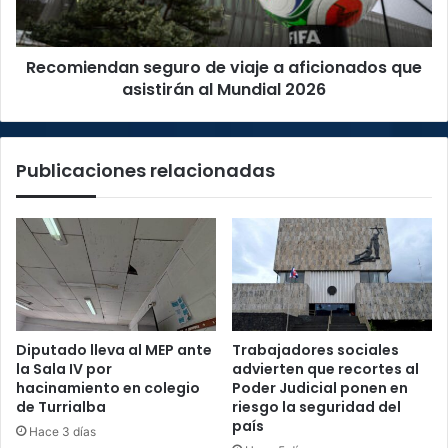
que
asistirán
al
Recomiendan seguro de viaje a aficionados que
Mundial
2026
asistirán al Mundial 2026
Publicaciones relacionadas
Diputado lleva al MEP ante
Trabajadores sociales
la Sala IV por
advierten que recortes al
hacinamiento en colegio
Poder Judicial ponen en
de Turrialba
riesgo la seguridad del
país
Hace 3 días