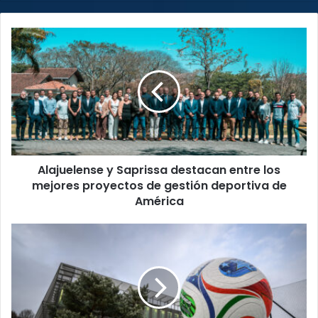
Alajuelense
y
Saprissa
destacan
entre
los
mejores
proyectos
de
Alajuelense y Saprissa destacan entre los
gestión
deportiva
mejores proyectos de gestión deportiva de
de
América
América
Recomiendan
seguro
de
viaje
a
aficionados