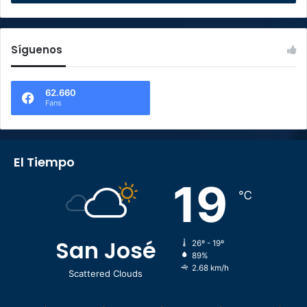
Síguenos
62.660
Fans
El Tiempo
19
℃
San José
26º - 19º
89%
2.68 km/h
Scattered Clouds