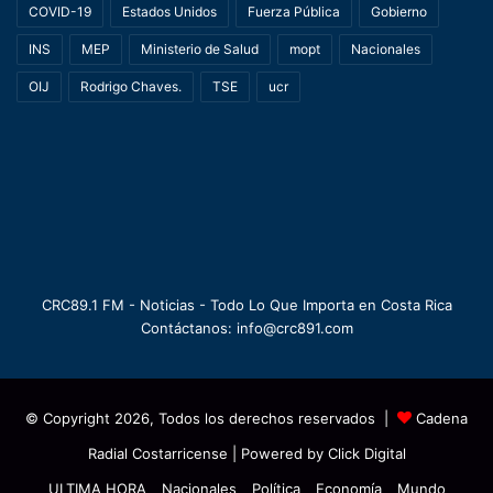
COVID-19
Estados Unidos
Fuerza Pública
Gobierno
INS
MEP
Ministerio de Salud
mopt
Nacionales
OIJ
Rodrigo Chaves.
TSE
ucr
CRC89.1 FM - Noticias - Todo Lo Que Importa en Costa Rica
Contáctanos: info@crc891.com
© Copyright 2026, Todos los derechos reservados |
Cadena
Radial Costarricense
| Powered by
Click Digital
ULTIMA HORA
Nacionales
Política
Economía
Mundo