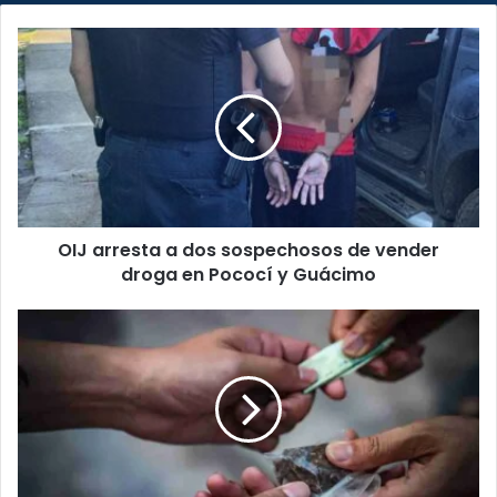
OIJ
arresta
a
dos
sospechosos
de
vender
droga
en
OIJ arresta a dos sospechosos de vender
Pococí
y
droga en Pococí y Guácimo
Guácimo
Condenan
a
12
personas
del
grupo
criminal
“Manzanita“