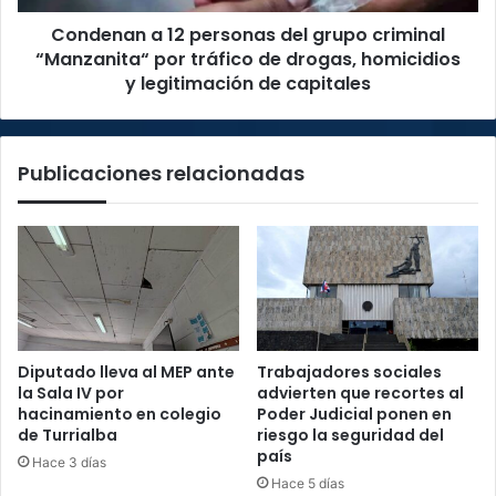
por
Condenan a 12 personas del grupo criminal
tráfico
de
“Manzanita“ por tráfico de drogas, homicidios
drogas,
y legitimación de capitales
homicidios
y
legitimación
Publicaciones relacionadas
de
capitales
Diputado lleva al MEP ante
Trabajadores sociales
la Sala IV por
advierten que recortes al
hacinamiento en colegio
Poder Judicial ponen en
de Turrialba
riesgo la seguridad del
país
Hace 3 días
Hace 5 días