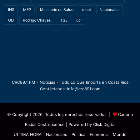
INS
MEP
Ministerio de Salud
mopt
Nacionales
OIJ
Rodrigo Chaves.
TSE
ucr
CRC89.1 FM - Noticias - Todo Lo Que Importa en Costa Rica
Contáctanos: info@crc891.com
© Copyright 2026, Todos los derechos reservados |
Cadena
Radial Costarricense
| Powered by
Click Digital
ULTIMA HORA
Nacionales
Política
Economía
Mundo