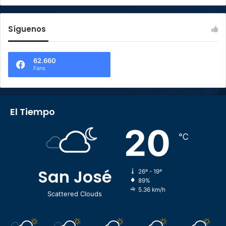
Síguenos
62.660
Fans
El Tiempo
20
℃
San José
26º - 19º
89%
5.36 km/h
Scattered Clouds