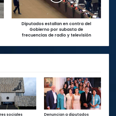
Gobierno
por
subasta
de
Diputados estallan en contra del
frecuencias
de
Gobierno por subasta de
radio
frecuencias de radio y televisión
y
televisión
es sociales
Denuncian a diputados