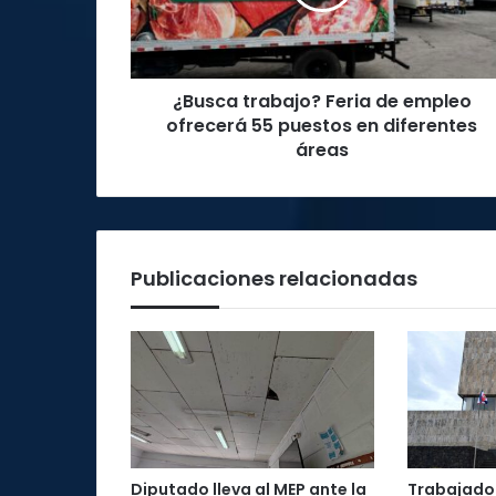
ofrecerá
55
puestos
en
¿Busca trabajo? Feria de empleo
diferentes
áreas
ofrecerá 55 puestos en diferentes
áreas
Publicaciones relacionadas
Diputado lleva al MEP ante la
Trabajador