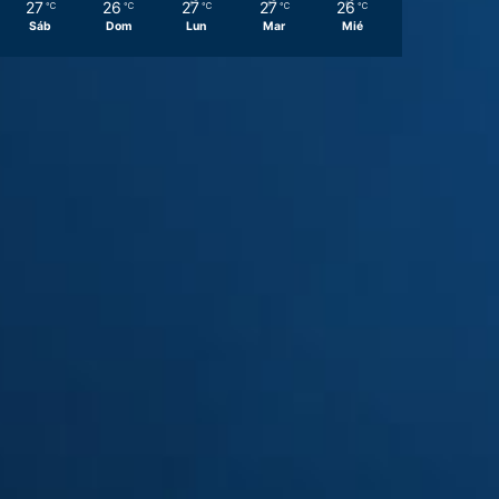
27
26
27
27
26
℃
℃
℃
℃
℃
Sáb
Dom
Lun
Mar
Mié