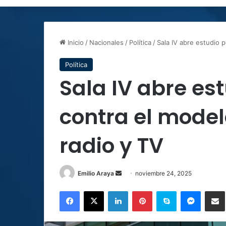
Inicio
/
Nacionales
/
Política
/
Sala IV abre estudio 
Política
Sala IV abre est
contra el mode
radio y TV
Send
Emilio Araya
noviembre 24, 2025
an
Facebook
X
LinkedIn
Pinterest
Skype
Messen
C
email