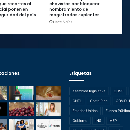
que recortes al
chavistas por bloquear
cial ponen en
nombramiento de
seguridad del país
magistrados suplentes
Hace 5 días
zaciones
Etiquetas
asamblea legislativa
CCSS
CNFL
Costa Rica
COVID-
Estados Unidos
Fuerza Pública
Gobierno
INS
MEP