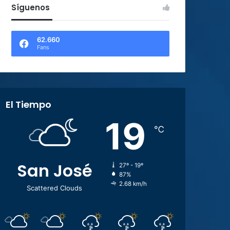
Síguenos
62.660
Fans
El Tiempo
19
℃
San José
27º - 19º
87%
2.68 km/h
Scattered Clouds