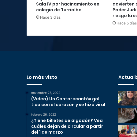
Sala IV por hacinamiento en
advierten 
colegio de Turrialba
Poder Judi
riesgo la 
Hace 3 días
Hace 5 días
Lo más visto
Actuali
noviembre 27, 2022
(Video) Un Cantor «cantó» gol
tico con el corazón y se hizo viral
febrero 26, 2022
¿Tiene billetes de algodón? Vea
cuáles dejan de circular a partir
del 1 de marzo