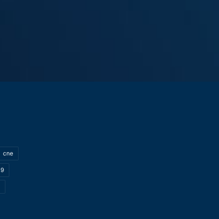
cne
19