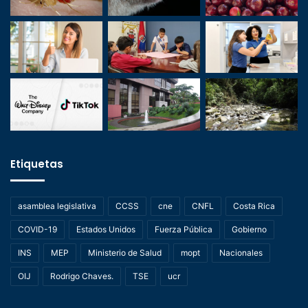
Etiquetas
asamblea legislativa
CCSS
cne
CNFL
Costa Rica
COVID-19
Estados Unidos
Fuerza Pública
Gobierno
INS
MEP
Ministerio de Salud
mopt
Nacionales
OIJ
Rodrigo Chaves.
TSE
ucr