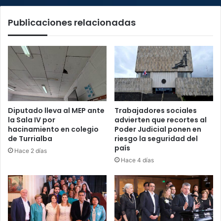
35
mil
Publicaciones relacionadas
jóvenes
Diputado lleva al MEP ante
Trabajadores sociales
la Sala IV por
advierten que recortes al
hacinamiento en colegio
Poder Judicial ponen en
de Turrialba
riesgo la seguridad del
país
Hace 2 días
Hace 4 días