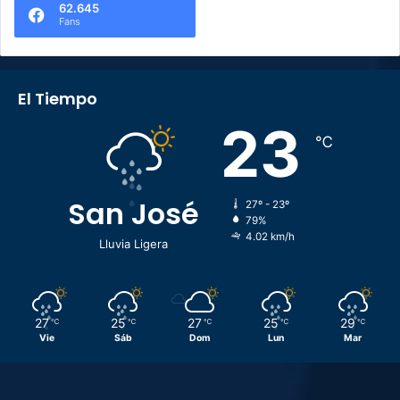
62.645
Fans
El Tiempo
23
℃
San José
27º - 23º
79%
4.02 km/h
Lluvia Ligera
27
25
27
25
29
℃
℃
℃
℃
℃
Vie
Sáb
Dom
Lun
Mar