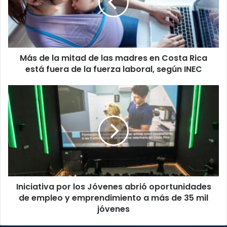
de
las
madres
en
Costa
Más de la mitad de las madres en Costa Rica
Rica
está
está fuera de la fuerza laboral, según INEC
fuera
de
Iniciativa
la
por
fuerza
los
laboral,
Jóvenes
según
abrió
INEC
oportunidades
de
empleo
y
Iniciativa por los Jóvenes abrió oportunidades
emprendimiento
a
de empleo y emprendimiento a más de 35 mil
más
jóvenes
de