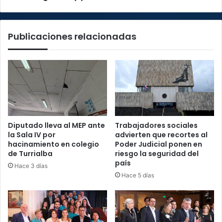
su
uso
rutinario
Publicaciones relacionadas
Diputado lleva al MEP ante
Trabajadores sociales
la Sala IV por
advierten que recortes al
hacinamiento en colegio
Poder Judicial ponen en
de Turrialba
riesgo la seguridad del
país
Hace 3 días
Hace 5 días