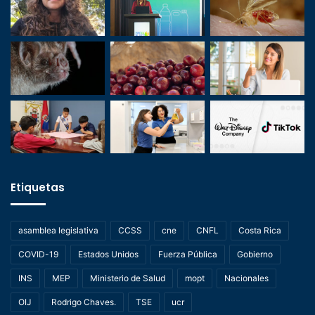
Etiquetas
asamblea legislativa
CCSS
cne
CNFL
Costa Rica
COVID-19
Estados Unidos
Fuerza Pública
Gobierno
INS
MEP
Ministerio de Salud
mopt
Nacionales
OIJ
Rodrigo Chaves.
TSE
ucr