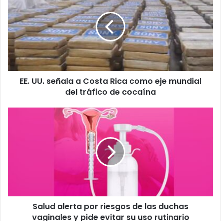
señala
a
Costa
Rica
como
eje
mundial
EE. UU. señala a Costa Rica como eje mundial
del
tráfico
del tráfico de cocaína
de
cocaína
Salud
alerta
por
riesgos
de
las
duchas
vaginales
y
Salud alerta por riesgos de las duchas
pide
evitar
vaginales y pide evitar su uso rutinario