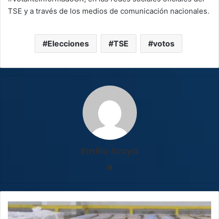
TSE y a través de los medios de comunicación nacionales.
Elecciones
TSE
votos
Emilio Araya
Sitio
web
EE.
UU.