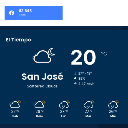
62.645
Fans
El Tiempo
20
℃
San José
27º - 19º
85%
4.47 km/h
Scattered Clouds
27
26
27
27
26
℃
℃
℃
℃
℃
Sáb
Dom
Lun
Mar
Mié