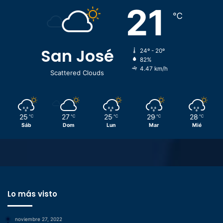
21
℃
San José
24º - 20º
82%
4.47 km/h
Scattered Clouds
25
27
25
29
28
℃
℃
℃
℃
℃
Sáb
Dom
Lun
Mar
Mié
Lo más visto
noviembre 27, 2022