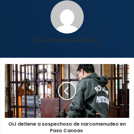
Claudia González Rojas
OIJ
detiene
a
sospechoso
de
narcomenudeo
en
Paso
Canoas
OIJ detiene a sospechoso de narcomenudeo en
Paso Canoas