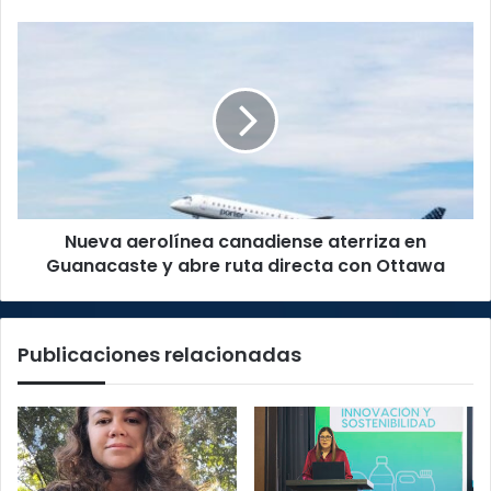
Nueva
aerolínea
canadiense
aterriza
en
Guanacaste
y
abre
ruta
Nueva aerolínea canadiense aterriza en
directa
con
Guanacaste y abre ruta directa con Ottawa
Ottawa
Publicaciones relacionadas