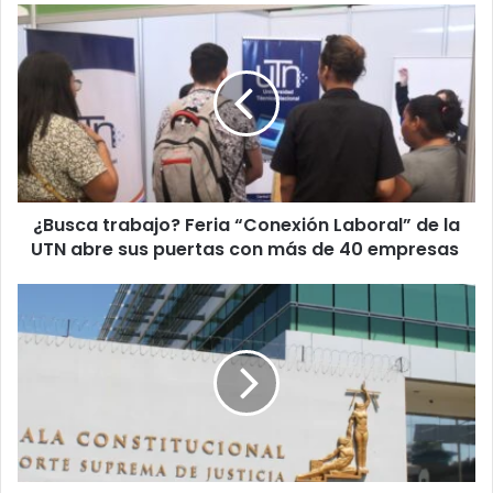
¿Busca
trabajo?
Feria
“Conexión
Laboral”
de
la
UTN
abre
¿Busca trabajo? Feria “Conexión Laboral” de la
sus
puertas
UTN abre sus puertas con más de 40 empresas
con
más
SIP
de
aplaude
40
fallo
empresas
contra
el
Gobierno
y
sus
entidades