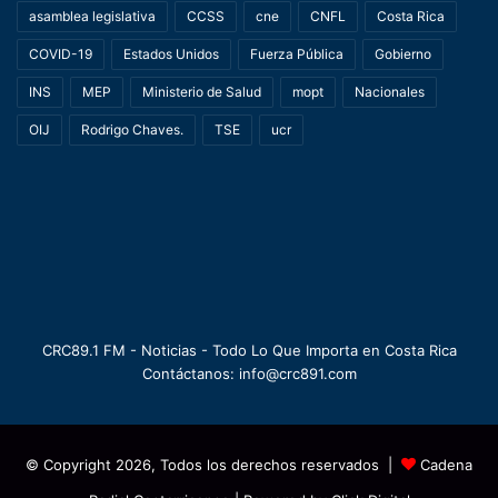
asamblea legislativa
CCSS
cne
CNFL
Costa Rica
COVID-19
Estados Unidos
Fuerza Pública
Gobierno
INS
MEP
Ministerio de Salud
mopt
Nacionales
OIJ
Rodrigo Chaves.
TSE
ucr
CRC89.1 FM - Noticias - Todo Lo Que Importa en Costa Rica
Contáctanos: info@crc891.com
© Copyright 2026, Todos los derechos reservados |
Cadena