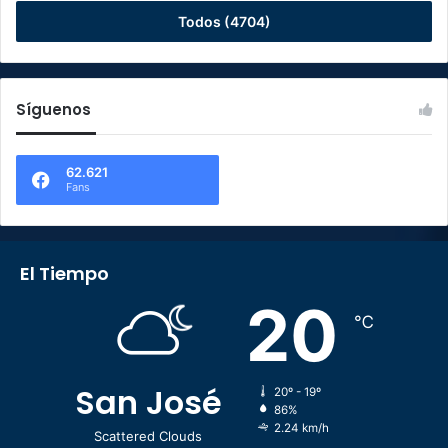
Todos (4704)
Síguenos
62.621
Fans
El Tiempo
20
℃
San José
20º - 19º
86%
2.24 km/h
Scattered Clouds