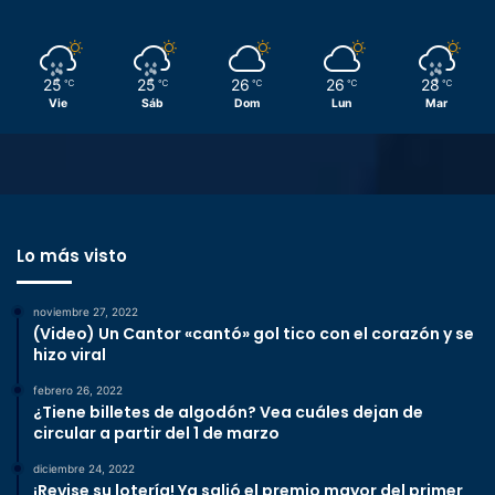
25
25
26
26
28
℃
℃
℃
℃
℃
Vie
Sáb
Dom
Lun
Mar
Lo más visto
noviembre 27, 2022
(Video) Un Cantor «cantó» gol tico con el corazón y se
hizo viral
febrero 26, 2022
¿Tiene billetes de algodón? Vea cuáles dejan de
circular a partir del 1 de marzo
diciembre 24, 2022
¡Revise su lotería! Ya salió el premio mayor del primer