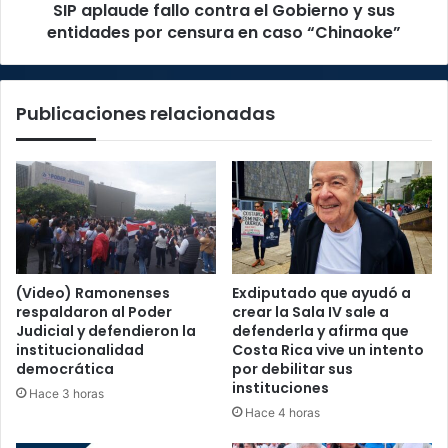
SIP aplaude fallo contra el Gobierno y sus
por
censura
entidades por censura en caso “Chinaoke”
en
caso
“Chinaoke”
Publicaciones relacionadas
(Video) Ramonenses
Exdiputado que ayudó a
respaldaron al Poder
crear la Sala IV sale a
Judicial y defendieron la
defenderla y afirma que
institucionalidad
Costa Rica vive un intento
democrática
por debilitar sus
instituciones
Hace 3 horas
Hace 4 horas