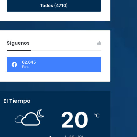
Todos (4710)
Síguenos
62.645
Fans
El Tiempo
20
℃