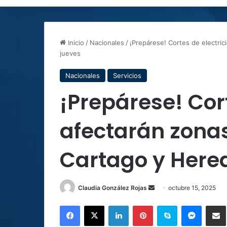
Inicio
/
Nacionales
/
¡Prepárese! Cortes de electri
jueves
Nacionales
Servicios
¡Prepárese! Cor
afectarán zonas
Cartago y Hered
Send
Claudia González Rojas
octubre 15, 2025
an
Facebook
X
LinkedIn
Pinterest
Skype
Messen
C
email