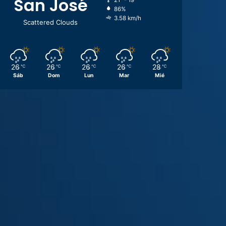
San José
21º - 19º
86%
3.58 km/h
Scattered Clouds
26
26
26
26
28
℃
℃
℃
℃
℃
Sáb
Dom
Lun
Mar
Mié