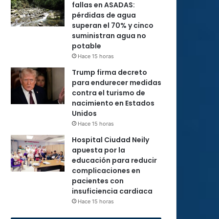
fallas en ASADAS:
pérdidas de agua
superan el 70% y cinco
suministran agua no
potable
Hace 15 horas
Trump firma decreto
para endurecer medidas
contra el turismo de
nacimiento en Estados
Unidos
Hace 15 horas
Hospital Ciudad Neily
apuesta por la
educación para reducir
complicaciones en
pacientes con
insuficiencia cardiaca
Hace 15 horas