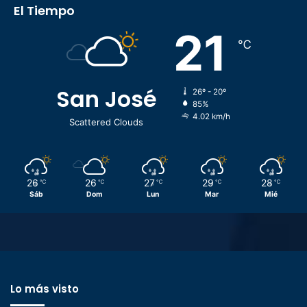
El Tiempo
21
℃
San José
26º - 20º
85%
4.02 km/h
Scattered Clouds
26
26
27
29
28
℃
℃
℃
℃
℃
Sáb
Dom
Lun
Mar
Mié
Lo más visto