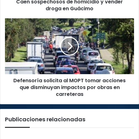
Caen sospechosos de homicidio y vender
droga en Guácimo
Defensoría
solicita
al
MOPT
tomar
acciones
que
disminuyan
impactos
Defensoría solicita al MOPT tomar acciones
por
obras
que disminuyan impactos por obras en
en
carreteras
carreteras
Publicaciones relacionadas