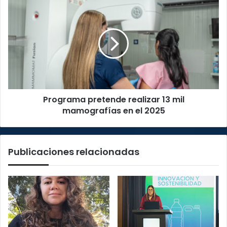
lunes
Programa
pretende
realizar
13
mil
mamografías
en
el
2025
Programa pretende realizar 13 mil
mamografías en el 2025
Publicaciones relacionadas