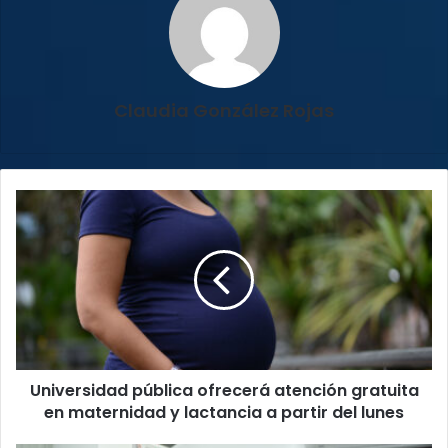
Claudia González Rojas
Universidad
pública
ofrecerá
atención
gratuita
en
maternidad
y
lactancia
Universidad pública ofrecerá atención gratuita
a
partir
en maternidad y lactancia a partir del lunes
del