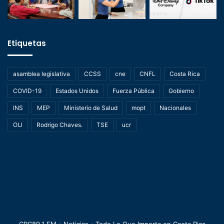
Etiquetas
asamblea legislativa
CCSS
cne
CNFL
Costa Rica
COVID-19
Estados Unidos
Fuerza Pública
Gobierno
INS
MEP
Ministerio de Salud
mopt
Nacionales
OIJ
Rodrigo Chaves.
TSE
ucr