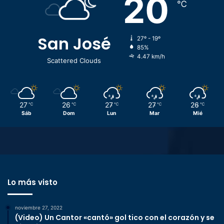
20
℃
San José
27º - 19º
85%
4.47 km/h
Scattered Clouds
27
26
27
27
26
℃
℃
℃
℃
℃
Sáb
Dom
Lun
Mar
Mié
Lo más visto
noviembre 27, 2022
(Video) Un Cantor «cantó» gol tico con el corazón y se