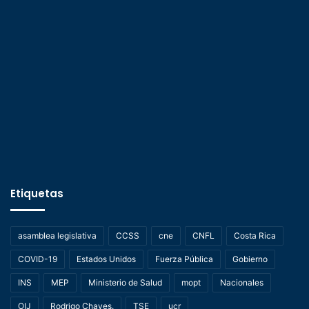
Etiquetas
asamblea legislativa
CCSS
cne
CNFL
Costa Rica
COVID-19
Estados Unidos
Fuerza Pública
Gobierno
INS
MEP
Ministerio de Salud
mopt
Nacionales
OIJ
Rodrigo Chaves.
TSE
ucr