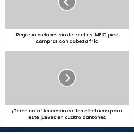
derroches:
MEIC
pide
comprar
con
Regreso a clases sin derroches: MEIC pide
cabeza
fría
comprar con cabeza fría
¡Tome
nota!
Anuncian
cortes
eléctricos
para
este
jueves
en
¡Tome nota! Anuncian cortes eléctricos para
cuatro
cantones
este jueves en cuatro cantones