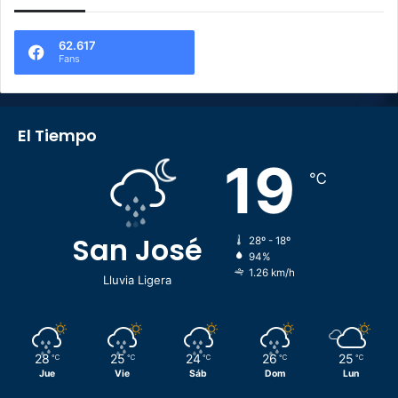
62.617
Fans
El Tiempo
19
℃
San José
28º - 18º
94%
1.26 km/h
Lluvia Ligera
28
25
24
26
25
℃
℃
℃
℃
℃
Jue
Vie
Sáb
Dom
Lun