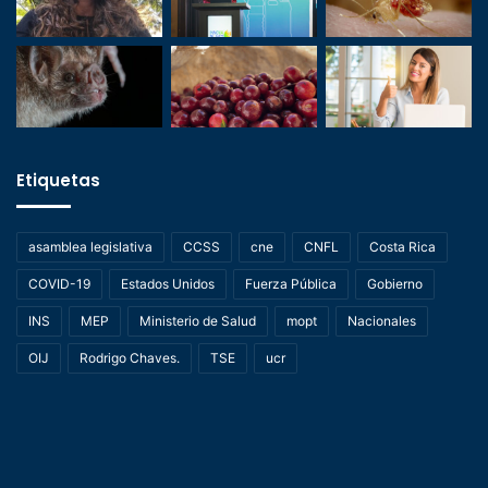
Etiquetas
asamblea legislativa
CCSS
cne
CNFL
Costa Rica
COVID-19
Estados Unidos
Fuerza Pública
Gobierno
INS
MEP
Ministerio de Salud
mopt
Nacionales
OIJ
Rodrigo Chaves.
TSE
ucr