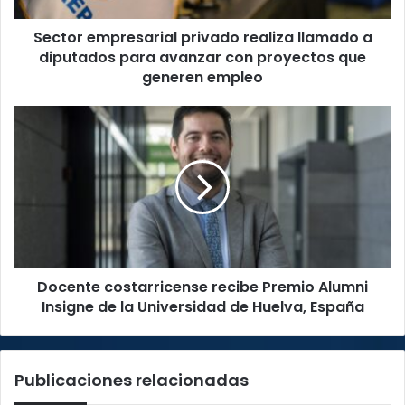
avanzar
Sector empresarial privado realiza llamado a
con
proyectos
diputados para avanzar con proyectos que
que
generen empleo
generen
empleo
Docente
costarricense
recibe
Premio
Alumni
Insigne
de
la
Universidad
Docente costarricense recibe Premio Alumni
de
Huelva,
Insigne de la Universidad de Huelva, España
España
Publicaciones relacionadas