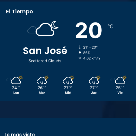
El Tiempo
20
℃
San José
21º - 20º
86%
4.02 km/h
Scattered Clouds
24
26
27
27
25
℃
℃
℃
℃
℃
Lun
Mar
Mié
Jue
Vie
Lo más visto