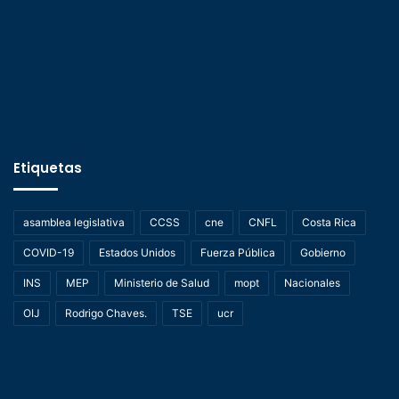
Etiquetas
asamblea legislativa
CCSS
cne
CNFL
Costa Rica
COVID-19
Estados Unidos
Fuerza Pública
Gobierno
INS
MEP
Ministerio de Salud
mopt
Nacionales
OIJ
Rodrigo Chaves.
TSE
ucr