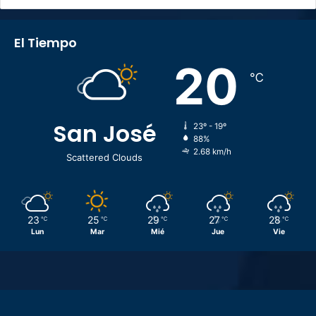
El Tiempo
20
℃
San José
23º - 19º
88%
2.68 km/h
Scattered Clouds
23
25
29
27
28
℃
℃
℃
℃
℃
Lun
Mar
Mié
Jue
Vie