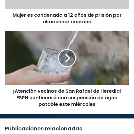
prisión
por
Mujer es condenada a 12 años de prisión por
almacenar
cocaína
almacenar cocaína
¡Atención
vecinos
de
San
Rafael
de
Heredia!
ESPH
continuará
¡Atención vecinos de San Rafael de Heredia!
con
suspensión
ESPH continuará con suspensión de agua
de
potable este miércoles
agua
potable
este
Publicaciones relacionadas
miércoles