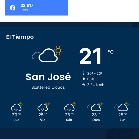
62.617
Fans
El Tiempo
21
℃
San José
30º - 20º
83%
2.24 km/h
Scattered Clouds
30
25
25
23
25
℃
℃
℃
℃
℃
Jue
Vie
Sáb
Dom
Lun