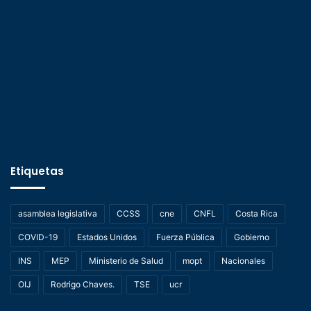
Etiquetas
asamblea legislativa
CCSS
cne
CNFL
Costa Rica
COVID-19
Estados Unidos
Fuerza Pública
Gobierno
INS
MEP
Ministerio de Salud
mopt
Nacionales
OIJ
Rodrigo Chaves.
TSE
ucr