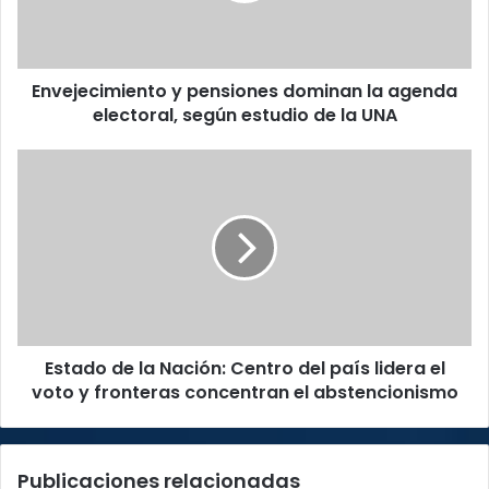
electoral,
según
estudio
Envejecimiento y pensiones dominan la agenda
de
la
electoral, según estudio de la UNA
UNA
Estado
de
la
Nación:
Centro
del
país
lidera
el
Estado de la Nación: Centro del país lidera el
voto
y
voto y fronteras concentran el abstencionismo
fronteras
concentran
el
Publicaciones relacionadas
abstencionismo