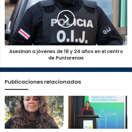
a
jóvenes
de
18
y
24
años
en
Asesinan a jóvenes de 18 y 24 años en el centro
el
centro
de Puntarenas
de
Puntarenas
Publicaciones relacionadas