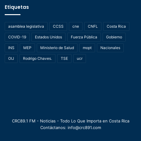
Etiquetas
asamblea legislativa
CCSS
cne
CNFL
Costa Rica
COVID-19
Estados Unidos
Fuerza Pública
Gobierno
INS
MEP
Ministerio de Salud
mopt
Nacionales
OIJ
Rodrigo Chaves.
TSE
ucr
CRC89.1 FM - Noticias - Todo Lo Que Importa en Costa Rica
Contáctanos: info@crc891.com