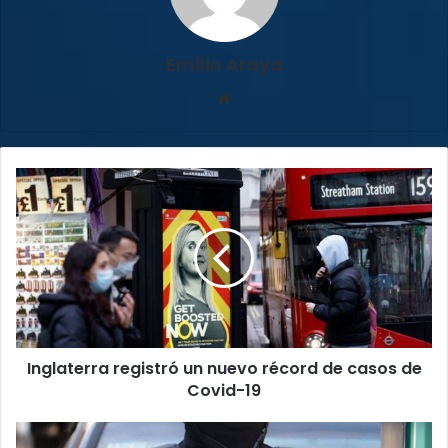
Emilio Araya
Sitio
web
Inglaterra
registró
un
nuevo
récord
de
casos
de
Covid-
Inglaterra registró un nuevo récord de casos de
19
Covid-19
Asesinan