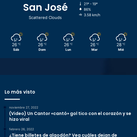
San José
21º - 19º
86%
3.58 km/h
Scattered Clouds
26
26
26
26
28
℃
℃
℃
℃
℃
Sáb
Dom
Lun
Mar
Mié
Lo más visto
noviembre 27, 2022
(Video) Un Cantor «cantó» gol tico con el corazón y se
hizo viral
febrero 26, 2022
¿Tiene billetes de algodón? Vea cuáles dejan de