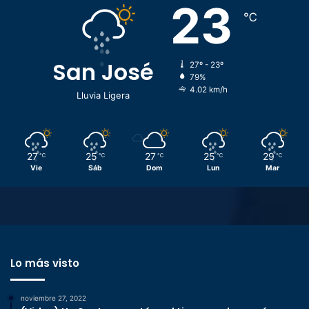
23
℃
San José
27º - 23º
79%
4.02 km/h
Lluvia Ligera
27
25
27
25
29
℃
℃
℃
℃
℃
Vie
Sáb
Dom
Lun
Mar
Lo más visto
noviembre 27, 2022