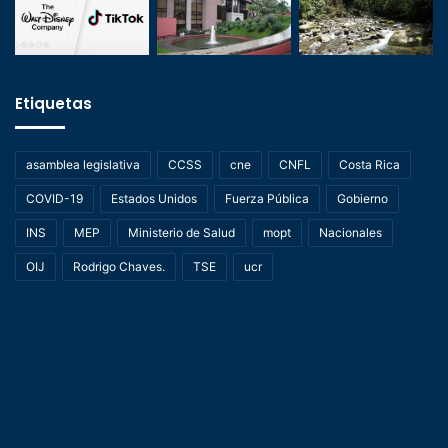
Etiquetas
asamblea legislativa
CCSS
cne
CNFL
Costa Rica
COVID-19
Estados Unidos
Fuerza Pública
Gobierno
INS
MEP
Ministerio de Salud
mopt
Nacionales
OIJ
Rodrigo Chaves.
TSE
ucr