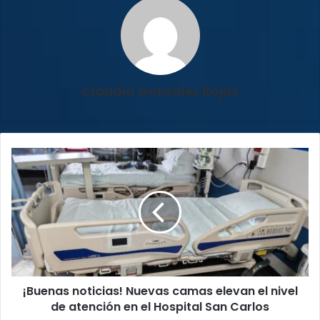
Claudia González Rojas
¡Buenas
noticias!
Nuevas
camas
elevan
el
nivel
de
atención
¡Buenas noticias! Nuevas camas elevan el nivel
en
el
de atención en el Hospital San Carlos
Hospital