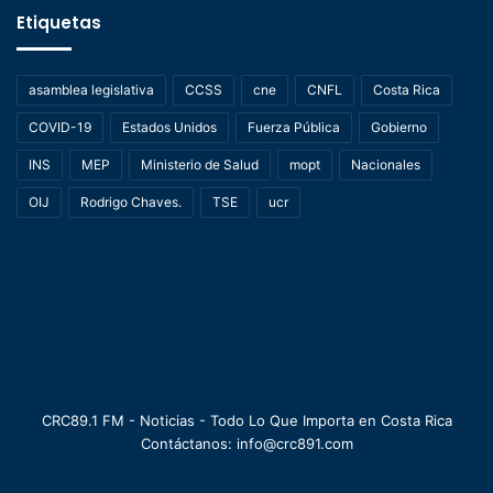
Etiquetas
asamblea legislativa
CCSS
cne
CNFL
Costa Rica
COVID-19
Estados Unidos
Fuerza Pública
Gobierno
INS
MEP
Ministerio de Salud
mopt
Nacionales
OIJ
Rodrigo Chaves.
TSE
ucr
CRC89.1 FM - Noticias - Todo Lo Que Importa en Costa Rica
Contáctanos: info@crc891.com