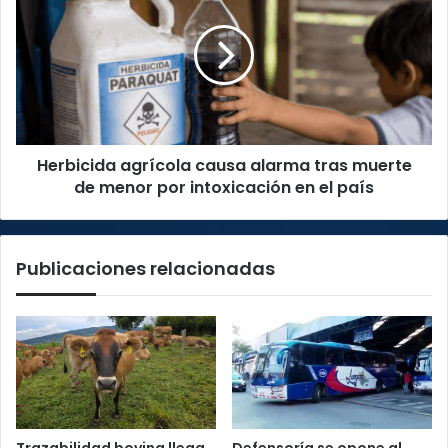
causa
alarma
tras
muerte
de
menor
por
Herbicida agrícola causa alarma tras muerte
intoxicación
en
de menor por intoxicación en el país
el
país
Publicaciones relacionadas
Trazabilidad bovina llega
Defensoría se opone al