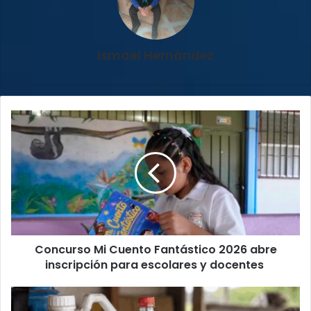
Ismael Hernández
Concurso
Mi
Cuento
Fantástico
2026
abre
inscripción
para
escolares
Concurso Mi Cuento Fantástico 2026 abre
y
docentes
inscripción para escolares y docentes
Herbicida
agrícola