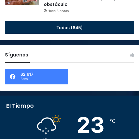
obstáculo
Hace 3 horas
Todos (645)
Síguenos
62.617
Fans
El Tiempo
23
℃