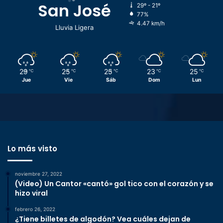
San José
29º - 21º
77%
4.47 km/h
Lluvia Ligera
29
25
25
23
25
℃
℃
℃
℃
℃
Jue
Vie
Sáb
Dom
Lun
Lo más visto
noviembre 27, 2022
(Video) Un Cantor «cantó» gol tico con el corazón y se
hizo viral
febrero 26, 2022
¿Tiene billetes de algodón? Vea cuáles dejan de