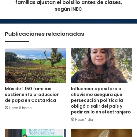
antes
familias ajustan el bolsillo antes de clases,
de
según INEC
clases,
según
INEC
Publicaciones relacionadas
Más de 1.150 familias
Influencer opositora al
sostienen la producción
chavismo asegura que
de papa en Costa Rica
persecución política la
obligó a salir del país y
Hace 8 horas
pedir asilo en el extranjero
Hace 1 día