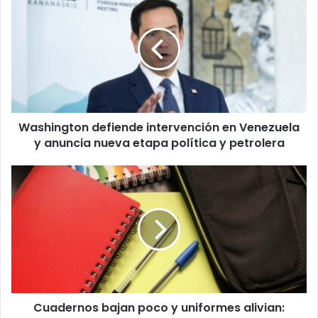
defiende
intervención
en
Venezuela
y
anuncia
nueva
etapa
Washington defiende intervención en Venezuela
política
y
y anuncia nueva etapa política y petrolera
petrolera
Cuadernos
bajan
poco
y
uniformes
alivian:
familias
ajustan
el
Cuadernos bajan poco y uniformes alivian:
bolsillo