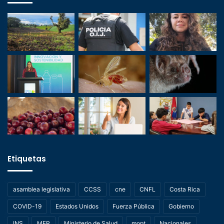
Etiquetas
asamblea legislativa
CCSS
cne
CNFL
Costa Rica
COVID-19
Estados Unidos
Fuerza Pública
Gobierno
INS
MEP
Ministerio de Salud
mopt
Nacionales