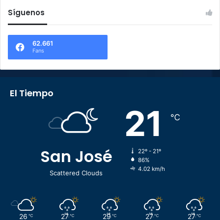
Síguenos
62.661
Fans
El Tiempo
21
℃
San José
22º - 21º
86%
4.02 km/h
Scattered Clouds
26
27
29
27
27
℃
℃
℃
℃
℃