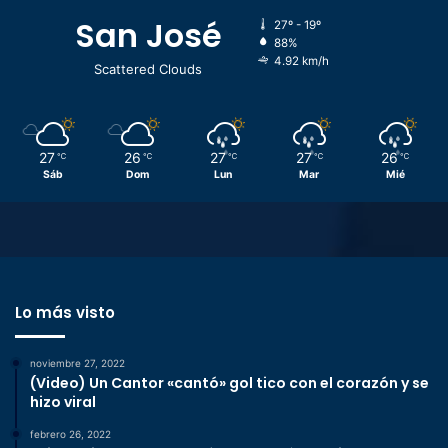
San José
27º - 19º
88%
4.92 km/h
Scattered Clouds
27
26
27
27
26
℃
℃
℃
℃
℃
Sáb
Dom
Lun
Mar
Mié
Lo más visto
noviembre 27, 2022
(Video) Un Cantor «cantó» gol tico con el corazón y se
hizo viral
febrero 26, 2022