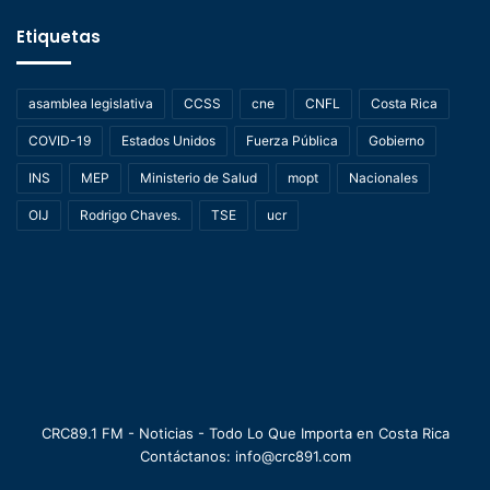
Etiquetas
asamblea legislativa
CCSS
cne
CNFL
Costa Rica
COVID-19
Estados Unidos
Fuerza Pública
Gobierno
INS
MEP
Ministerio de Salud
mopt
Nacionales
OIJ
Rodrigo Chaves.
TSE
ucr
CRC89.1 FM - Noticias - Todo Lo Que Importa en Costa Rica
Contáctanos: info@crc891.com