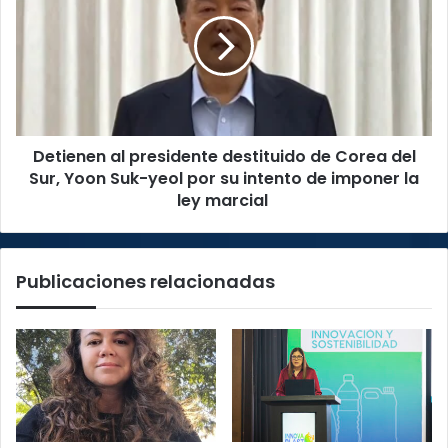
presidente
destituido
de
Corea
del
Sur,
Yoon
Detienen al presidente destituido de Corea del
Suk-
yeol
Sur, Yoon Suk-yeol por su intento de imponer la
por
ley marcial
su
intento
de
Publicaciones relacionadas
imponer
la
ley
marcial