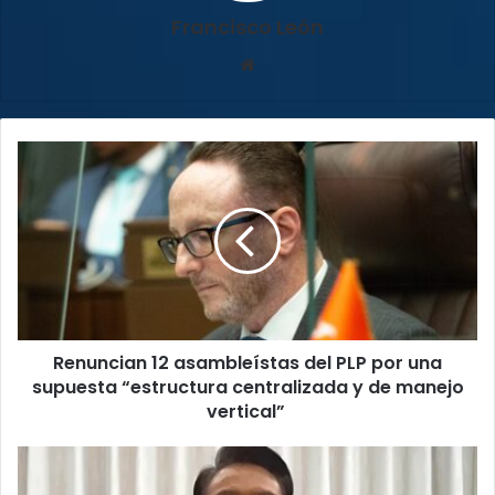
Francisco León
Sitio
web
Renuncian
12
asambleístas
del
PLP
por
una
supuesta
“estructura
Renuncian 12 asambleístas del PLP por una
centralizada
y
supuesta “estructura centralizada y de manejo
de
vertical”
manejo
vertical”
Detienen
al