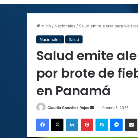
Inicio
/
Nacionales
/
Salud emite alerta para viaje
Nacionales
Salud
Salud emite ale
por brote de fi
en Panamá
Send
Claudia González Rojas
febrero 5, 2025
an
Facebook
X
LinkedIn
Pinterest
Skype
Messen
C
email