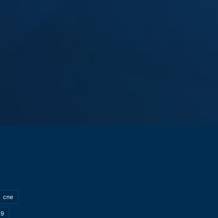
cne
19