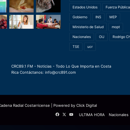
Estados Unidos
Fuerza Pública
Gobierno
INS
MEP
Ministerio de Salud
mopt
Nacionales
OIJ
Rodrigo C
TSE
ucr
CRC89.1 FM - Noticias - Todo Lo Que Importa en Costa
Rica Contáctanos: info@crc891.com
Cadena Radial Costarricense
| Powered by
Click Digital
Facebook
X
YouTube
ULTIMA HORA
Nacionales