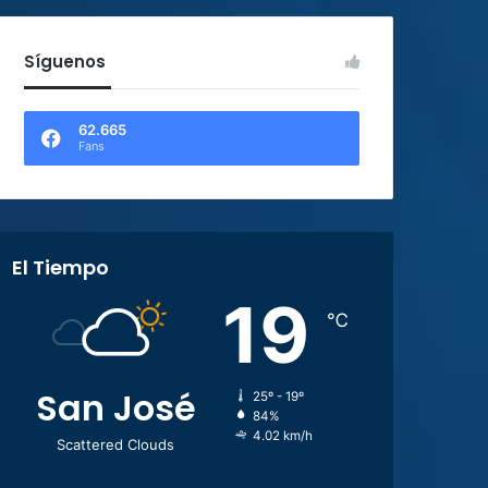
Síguenos
62.665
Fans
El Tiempo
19
℃
San José
25º - 19º
84%
4.02 km/h
Scattered Clouds