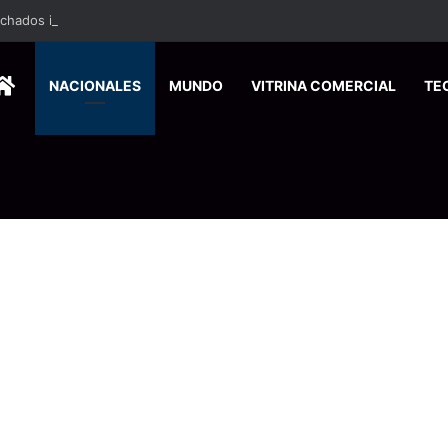
ados ingresan a hospital de Nicoya y matan a paciente a balazos
HOME
NACIONALES
MUNDO
VITRINA COMERCIAL
TE