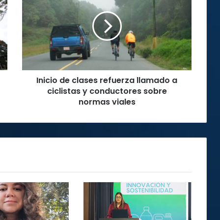
clases
refuerza
llamado
a
ciclistas
y
conductores
Inicio de clases refuerza llamado a
sobre
normas
ciclistas y conductores sobre
viales
normas viales