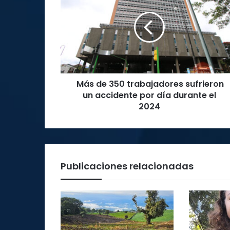
350
trabajadores
sufrieron
un
accidente
por
día
Más de 350 trabajadores sufrieron
durante
el
un accidente por día durante el
2024
2024
Publicaciones relacionadas