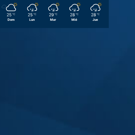
25
25
29
28
28
℃
℃
℃
℃
℃
Dom
Lun
Mar
Mié
Jue