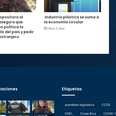
 opositora al
Industria plástica se suma a
asegura que
la economía circular
n política la
Hace 2 días
lir del país y pedir
 extranjero
zaciones
Etiquetas
asamblea legislativa
CCSS
CNFL
Costa Rica
COVID-