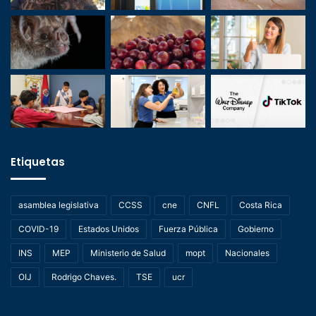
Etiquetas
asamblea legislativa
CCSS
cne
CNFL
Costa Rica
COVID-19
Estados Unidos
Fuerza Pública
Gobierno
INS
MEP
Ministerio de Salud
mopt
Nacionales
OIJ
Rodrigo Chaves.
TSE
ucr