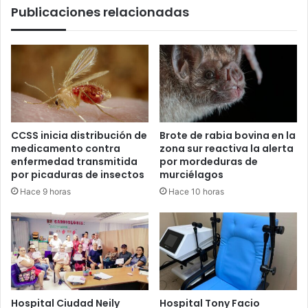
Publicaciones relacionadas
de
edad
CCSS inicia distribución de
Brote de rabia bovina en la
medicamento contra
zona sur reactiva la alerta
enfermedad transmitida
por mordeduras de
por picaduras de insectos
murciélagos
Hace 9 horas
Hace 10 horas
Hospital Ciudad Neily
Hospital Tony Facio