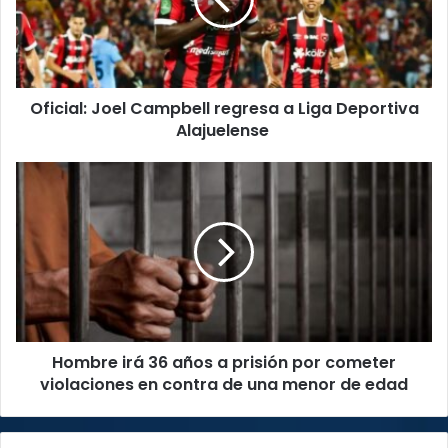
a
Liga
Deportiva
Alajuelense
Oficial: Joel Campbell regresa a Liga Deportiva
Alajuelense
Hombre
irá
36
años
a
prisión
por
cometer
violaciones
Hombre irá 36 años a prisión por cometer
en
contra
violaciones en contra de una menor de edad
de
una
menor