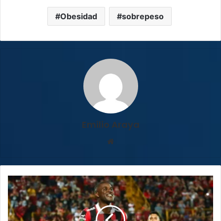
Obesidad
sobrepeso
Emilio Araya
Sitio
web
Oficial:
Joel
Campbell
regresa