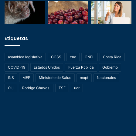
Etiquetas
asamblea legislativa
CCSS
cne
CNFL
Costa Rica
COVID-19
Estados Unidos
Fuerza Pública
Gobierno
INS
MEP
Ministerio de Salud
mopt
Nacionales
OIJ
Rodrigo Chaves.
TSE
ucr