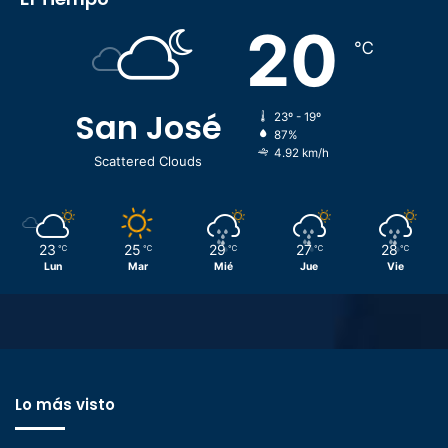
20
℃
San José
23º - 19º
87%
4.92 km/h
Scattered Clouds
23
25
29
27
28
℃
℃
℃
℃
℃
Lun
Mar
Mié
Jue
Vie
Lo más visto