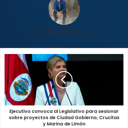
Ismael Hernández
Ejecutivo
convoca
al
Legislativo
para
sesionar
sobre
proyectos
de
Ejecutivo convoca al Legislativo para sesionar
Ciudad
Gobierno,
sobre proyectos de Ciudad Gobierno, Crucitas
Crucitas
y Marina de Limón