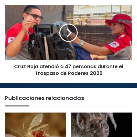
y
Marina
Cruz
de
Roja
Limón
atendió
a
47
personas
durante
el
Traspaso
Cruz Roja atendió a 47 personas durante el
de
Poderes
Traspaso de Poderes 2026
2026
Publicaciones relacionadas