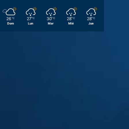
26
27
30
28
28
℃
℃
℃
℃
℃
Dom
Lun
Mar
Mié
Jue