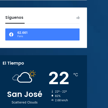
Síguenos
62.661
Fans
El Tiempo
22
℃
San José
22º - 22º
82%
2.68 km/h
Scattered Clouds