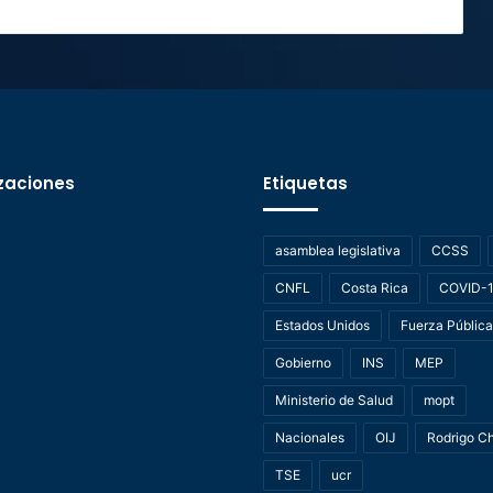
zaciones
Etiquetas
asamblea legislativa
CCSS
CNFL
Costa Rica
COVID-
Estados Unidos
Fuerza Pública
Gobierno
INS
MEP
Ministerio de Salud
mopt
Nacionales
OIJ
Rodrigo C
TSE
ucr