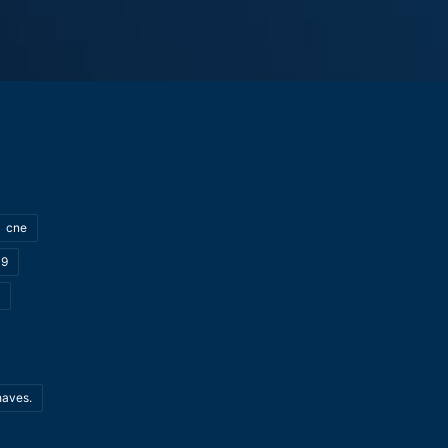
cne
19
haves.