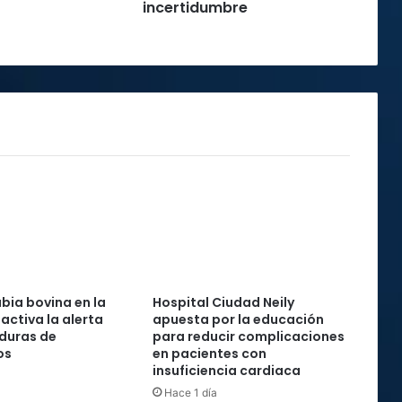
incertidumbre
incertidumbre
abia bovina en la
Hospital Ciudad Neily
activa la alerta
apuesta por la educación
duras de
para reducir complicaciones
os
en pacientes con
insuficiencia cardiaca
Hace 1 día