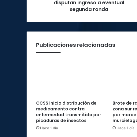
ingreso
disputan ingreso a eventual
a
segunda ronda
eventual
segunda
ronda
Publicaciones relacionadas
CCSS inicia distribución de
Brote de r
medicamento contra
zona sur re
enfermedad transmitida por
por morde
picaduras de insectos
murciélag
Hace 1 día
Hace 1 día