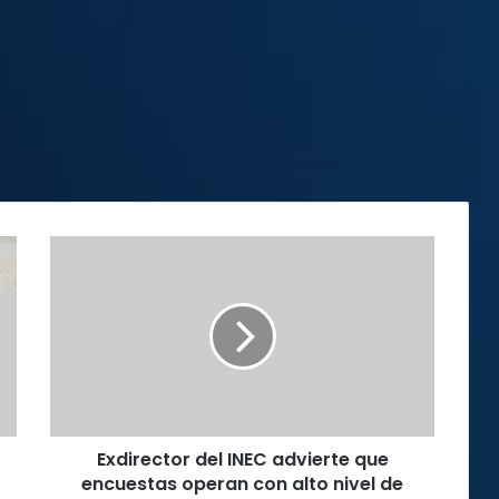
Exdirector
del
INEC
advierte
que
encuestas
operan
con
alto
Exdirector del INEC advierte que
nivel
de
encuestas operan con alto nivel de