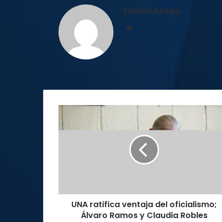
Emilio Araya
Sitio
web
UNA
ratifica
ventaja
del
oficialismo;
Álvaro
Ramos
y
Claudia
UNA ratifica ventaja del oficialismo;
Robles
disputan
Álvaro Ramos y Claudia Robles