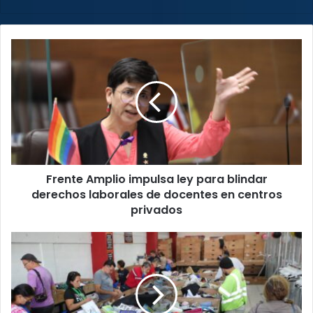
web
Frente
Amplio
impulsa
ley
para
blindar
derechos
laborales
de
Frente Amplio impulsa ley para blindar
docentes
en
derechos laborales de docentes en centros
centros
privados
privados
MEIC
alerta
sobre
irregularidades
en
garantías