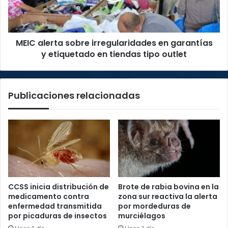
y
etiquetado
en
MEIC alerta sobre irregularidades en garantías
tiendas
tipo
y etiquetado en tiendas tipo outlet
outlet
Publicaciones relacionadas
CCSS inicia distribución de
Brote de rabia bovina en la
medicamento contra
zona sur reactiva la alerta
enfermedad transmitida
por mordeduras de
por picaduras de insectos
murciélagos