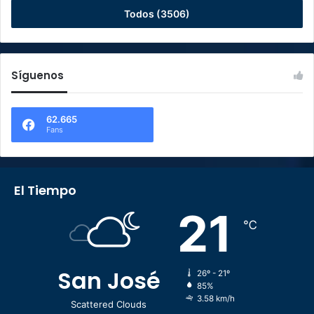
Todos (3506)
Síguenos
62.665
Fans
El Tiempo
21
℃
San José
26º - 21º
85%
3.58 km/h
Scattered Clouds