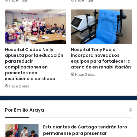
Hace 1 día
Hace 1 día
Hospital Ciudad Neily
Hospital Tony Facio
apuesta por la educación
incorpora novedosos
para reducir
equipos para fortalecer la
complicaciones en
atención en rehabilitación
pacientes con
Hace 2 días
insuficiencia cardiaca
Hace 2 días
Por Emilio Araya
Estudiantes de Cartago tendrán foro
permanente para presentar