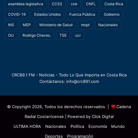
asamblea legislativa
CCSS
cne
CNFL
Costa Rica
COVID-19
Estados Unidos
Fuerza Pública
Gobierno
INS
MEP
Ministerio de Salud
mopt
Nacionales
OIJ
Rodrigo Chaves.
TSE
ucr
CRC89.1 FM - Noticias - Todo Lo Que Importa en Costa Rica
Contáctanos: info@crc891.com
© Copyright 2026, Todos los derechos reservados |
Cadena
Radial Costarricense
| Powered by
Click Digital
ULTIMA HORA
Nacionales
Política
Economía
Mundo
Deportes
Programación