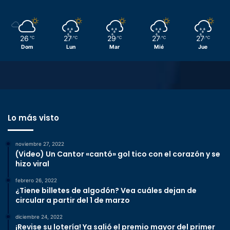
26
27
29
27
27
℃
℃
℃
℃
℃
Dom
Lun
Mar
Mié
Jue
Lo más visto
noviembre 27, 2022
(Video) Un Cantor «cantó» gol tico con el corazón y se
hizo viral
febrero 26, 2022
¿Tiene billetes de algodón? Vea cuáles dejan de
circular a partir del 1 de marzo
diciembre 24, 2022
¡Revise su lotería! Ya salió el premio mayor del primer