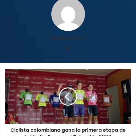
Emilio Araya
Sitio
web
Ciclista
colombiana
gana
la
primera
etapa
de
la
Vuelta
Ciclista colombiana gana la primera etapa de
Femenina
Telecable