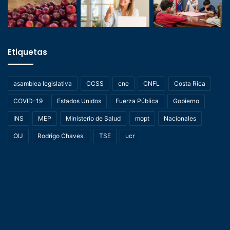
Etiquetas
asamblea legislativa
CCSS
cne
CNFL
Costa Rica
COVID-19
Estados Unidos
Fuerza Pública
Gobierno
INS
MEP
Ministerio de Salud
mopt
Nacionales
OIJ
Rodrigo Chaves.
TSE
ucr