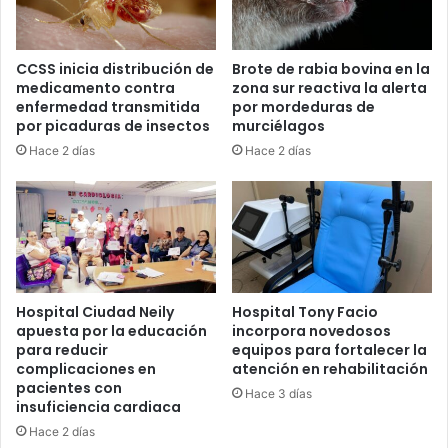
CCSS inicia distribución de
Brote de rabia bovina en la
medicamento contra
zona sur reactiva la alerta
enfermedad transmitida
por mordeduras de
por picaduras de insectos
murciélagos
Hace 2 días
Hace 2 días
Hospital Ciudad Neily
Hospital Tony Facio
apuesta por la educación
incorpora novedosos
para reducir
equipos para fortalecer la
complicaciones en
atención en rehabilitación
pacientes con
Hace 3 días
insuficiencia cardiaca
Hace 2 días