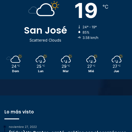
19
℃
San José
24º - 19º
85%
3.58 km/h
Scattered Clouds
24
25
29
27
27
℃
℃
℃
℃
℃
Dom
Lun
Mar
Mié
Jue
Lo más visto
noviembre 27, 2022