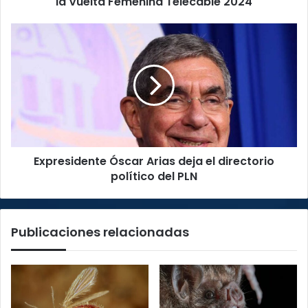
la Vuelta Femenina Telecable 2024
2024
Expresidente
Óscar
Arias
deja
el
directorio
político
del
PLN
Expresidente Óscar Arias deja el directorio
político del PLN
Publicaciones relacionadas