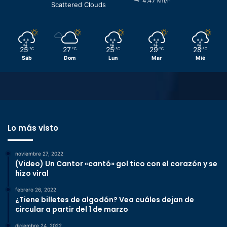
4.47 km/h
Scattered Clouds
25
27
25
29
28
℃
℃
℃
℃
℃
Sáb
Dom
Lun
Mar
Mié
Lo más visto
noviembre 27, 2022
(Video) Un Cantor «cantó» gol tico con el corazón y se
hizo viral
febrero 26, 2022
¿Tiene billetes de algodón? Vea cuáles dejan de
circular a partir del 1 de marzo
diciembre 24, 2022