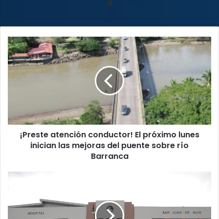
Sitio
web
¡Preste
atención
conductor!
El
próximo
lunes
inician
las
mejoras
¡Preste atención conductor! El próximo lunes
del
puente
inician las mejoras del puente sobre río
sobre
Barranca
río
Barranca
Conozca
las
acciones
que
tomará