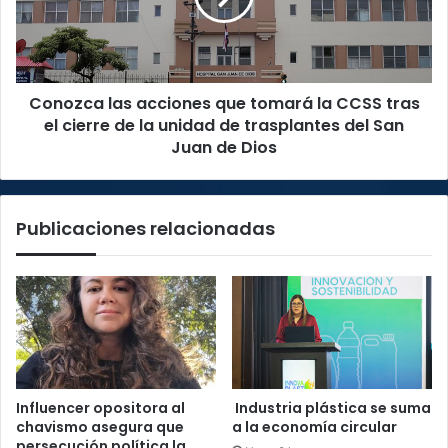
la
CCSS
tras
el
Conozca las acciones que tomará la CCSS tras
cierre
de
el cierre de la unidad de trasplantes del San
la
Juan de Dios
unidad
de
trasplantes
Publicaciones relacionadas
del
San
Juan
de
Dios
Influencer opositora al
Industria plástica se suma
chavismo asegura que
a la economía circular
persecución política la