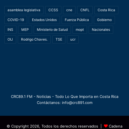
asamblea legislativa
CCSS
cne
CNFL
Costa Rica
COVID-19
Estados Unidos
Fuerza Pública
Gobierno
INS
MEP
Ministerio de Salud
mopt
Nacionales
OIJ
Rodrigo Chaves.
TSE
ucr
CRC89.1 FM - Noticias - Todo Lo Que Importa en Costa Rica
Contáctanos: info@crc891.com
© Copyright 2026, Todos los derechos reservados |
Cadena