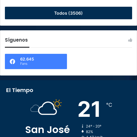
Todos (3506)
Síguenos
62.645
Fans
El Tiempo
21
℃
San José
24º - 20º
82%