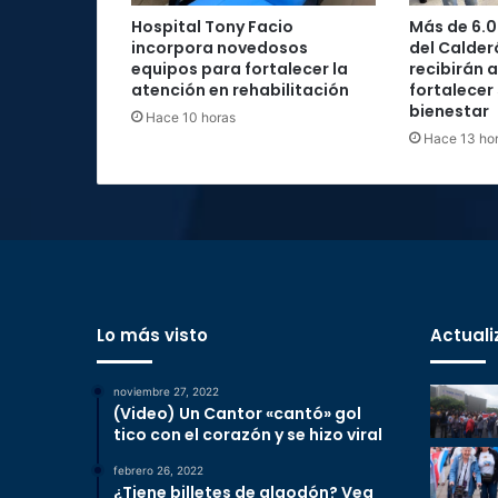
Hospital Tony Facio
Más de 6.0
incorpora novedosos
del Calder
equipos para fortalecer la
recibirán 
atención en rehabilitación
fortalecer
bienestar
Hace 10 horas
Hace 13 ho
Lo más visto
Actuali
noviembre 27, 2022
(Video) Un Cantor «cantó» gol
tico con el corazón y se hizo viral
febrero 26, 2022
¿Tiene billetes de algodón? Vea