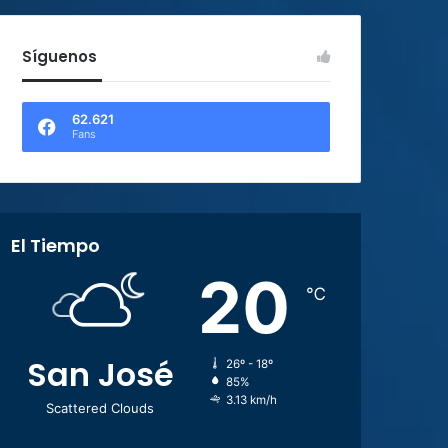
Síguenos
62.621
Fans
El Tiempo
20
℃
San José
26º - 18º
85%
3.13 km/h
Scattered Clouds