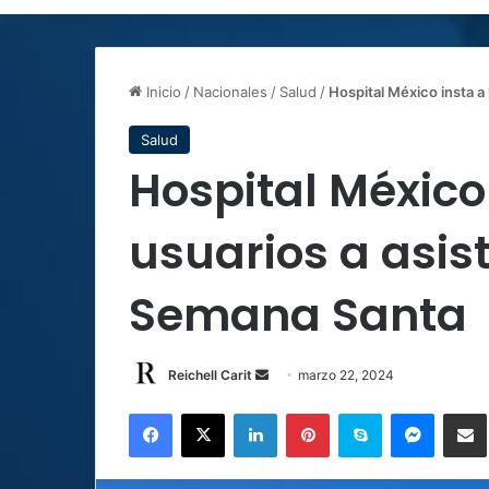
Inicio
/
Nacionales
/
Salud
/
Hospital México insta a 
Salud
Hospital México 
usuarios a asist
Semana Santa
Send
Reichell Carit
marzo 22, 2024
an
Facebook
X
LinkedIn
Pinterest
Skype
Messen
C
email