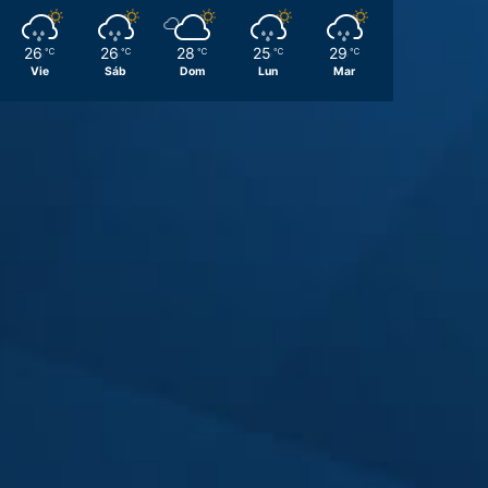
26
26
28
25
29
℃
℃
℃
℃
℃
Vie
Sáb
Dom
Lun
Mar