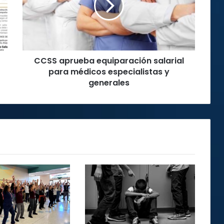
para
médicos
especialistas
y
generales
CCSS aprueba equiparación salarial
para médicos especialistas y
generales