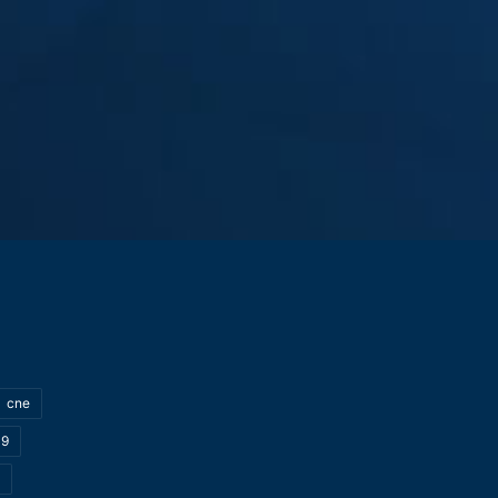
cne
19