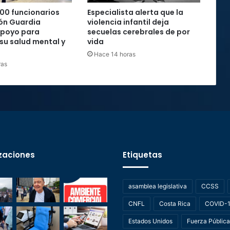
00 funcionarios
Especialista alerta que la
ón Guardia
violencia infantil deja
apoyo para
secuelas cerebrales de por
 su salud mental y
vida
Hace 14 horas
ras
zaciones
Etiquetas
asamblea legislativa
CCSS
CNFL
Costa Rica
COVID-
Estados Unidos
Fuerza Pública