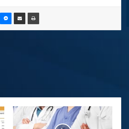
kype
Messenger
Compartir por correo electrónico
Imprimir
CCSS
aprueba
equiparación
salarial