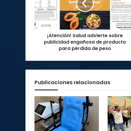
publicidad
engañosa
de
producto
para
¡Atención! Salud advierte sobre
pérdida
de
publicidad engañosa de producto
peso
para pérdida de peso
Publicaciones relacionadas