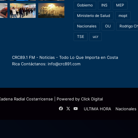
Gobierno
INS
MEP
Ministerio de Salud
mopt
Nacionales
OIJ
Rodrigo C
TSE
ucr
CRC89.1 FM - Noticias - Todo Lo Que Importa en Costa
Rica Contáctanos: info@crc891.com
Cadena Radial Costarricense
| Powered by
Click Digital
Facebook
X
YouTube
ULTIMA HORA
Nacionales