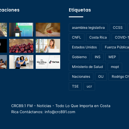
zaciones
Etiquetas
asamblea legislativa
CCSS
CNFL
Costa Rica
COVID-
Estados Unidos
Fuerza Pública
Gobierno
INS
MEP
Ministerio de Salud
mopt
Nacionales
OIJ
Rodrigo C
TSE
ucr
CRC89.1 FM - Noticias - Todo Lo Que Importa en Costa
Rica Contáctanos: info@crc891.com