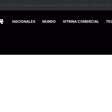
 se suma a la economía circular
HOME
NACIONALES
MUNDO
VITRINA COMERCIAL
TE