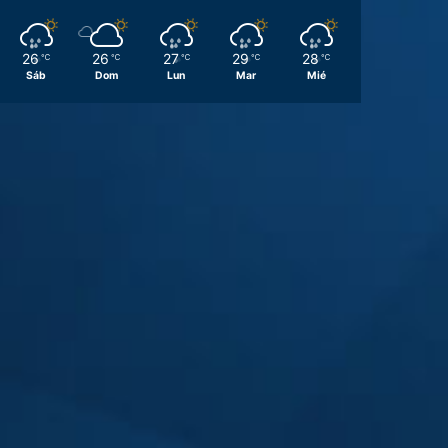
26
26
27
29
28
℃
℃
℃
℃
℃
Sáb
Dom
Lun
Mar
Mié