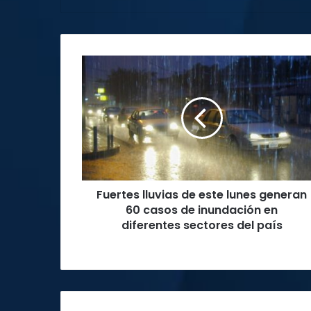
Fuertes
lluvias
de
este
lunes
generan
60
casos
de
Fuertes lluvias de este lunes generan
inundación
en
60 casos de inundación en
diferentes
diferentes sectores del país
sectores
del
país