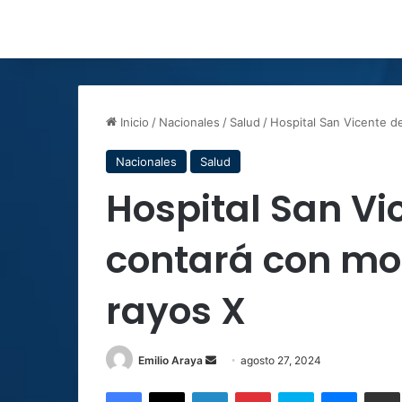
Inicio
/
Nacionales
/
Salud
/
Hospital San Vicente d
Nacionales
Salud
Hospital San Vi
contará con m
rayos X
Send
Emilio Araya
agosto 27, 2024
an
Facebook
X
LinkedIn
Pinterest
Skype
Messen
C