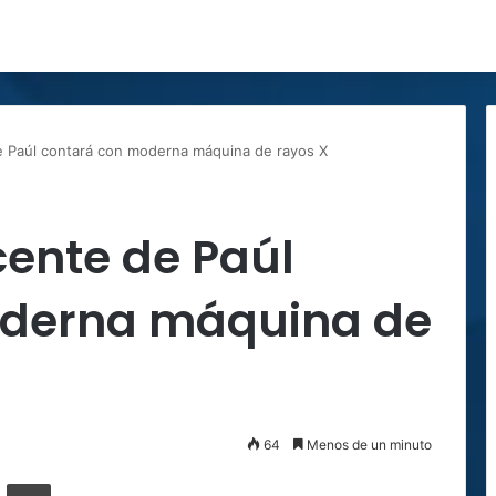
e Paúl contará con moderna máquina de rayos X
cente de Paúl
oderna máquina de
64
Menos de un minuto
ger
ompartir por correo electrónico
Imprimir