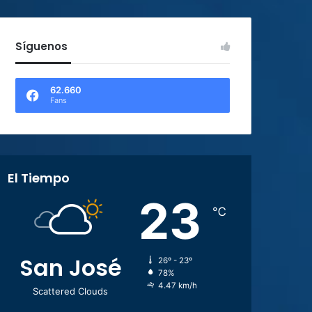
Síguenos
62.660
Fans
El Tiempo
23
℃
San José
26º - 23º
78%
4.47 km/h
Scattered Clouds