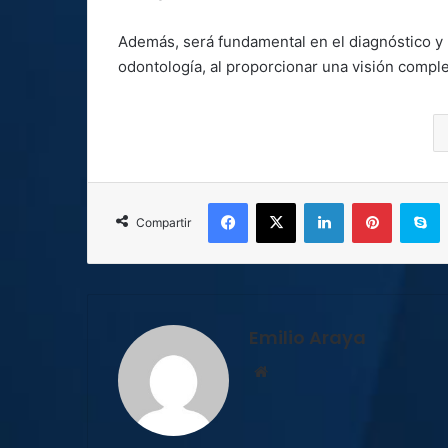
Además, será fundamental en el diagnóstico y 
odontología, al proporcionar una visión complet
Facebook
X
LinkedIn
Pinterest
S
Compartir
Emilio Araya
Sitio
web