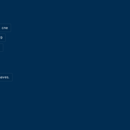
cne
19
haves.