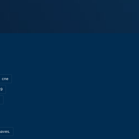
cne
19
haves.