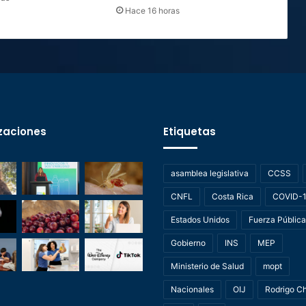
Hace 16 horas
zaciones
Etiquetas
asamblea legislativa
CCSS
CNFL
Costa Rica
COVID-
Estados Unidos
Fuerza Pública
Gobierno
INS
MEP
Ministerio de Salud
mopt
Nacionales
OIJ
Rodrigo C