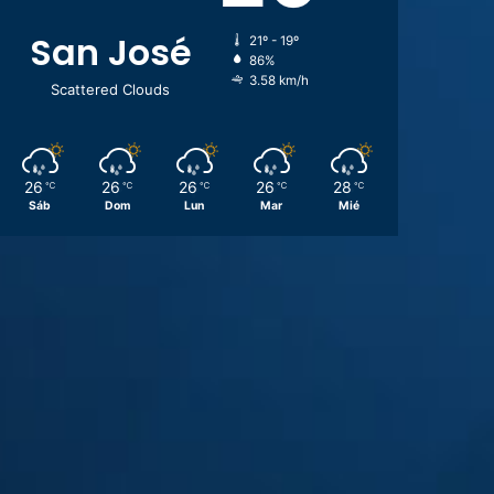
San José
21º - 19º
86%
3.58 km/h
Scattered Clouds
26
26
26
26
28
℃
℃
℃
℃
℃
Sáb
Dom
Lun
Mar
Mié