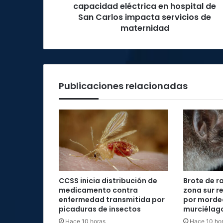
Carlos
capacidad eléctrica en hospital de
impacta
San Carlos impacta servicios de
servicios
maternidad
de
maternidad
Publicaciones relacionadas
CCSS inicia distribución de
Brote de r
medicamento contra
zona sur re
enfermedad transmitida por
por morde
picaduras de insectos
murciélag
Hace 10 horas
Hace 10 ho