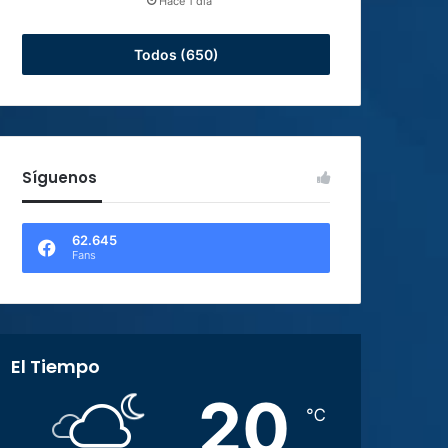
Hace 1 día
Todos (650)
Síguenos
62.645
Fans
El Tiempo
20
℃