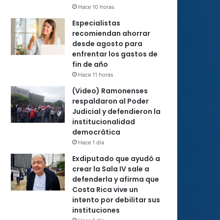
Hace 10 horas
Especialistas
recomiendan ahorrar
desde agosto para
enfrentar los gastos de
fin de año
Hace 11 horas
(Video) Ramonenses
respaldaron al Poder
Judicial y defendieron la
institucionalidad
democrática
Hace 1 día
Exdiputado que ayudó a
crear la Sala IV sale a
defenderla y afirma que
Costa Rica vive un
intento por debilitar sus
instituciones