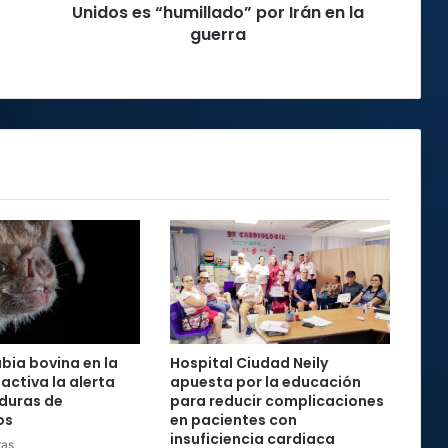
en
Unidos es “humillado” por Irán en la
la
guerra
guerra
abia bovina en la
Hospital Ciudad Neily
activa la alerta
apuesta por la educación
duras de
para reducir complicaciones
os
en pacientes con
insuficiencia cardiaca
ras