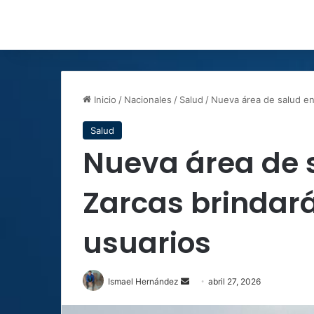
Inicio
/
Nacionales
/
Salud
/
Nueva área de salud en
Salud
Nueva área de 
Zarcas brindará
usuarios
Send
Ismael Hernández
abril 27, 2026
an