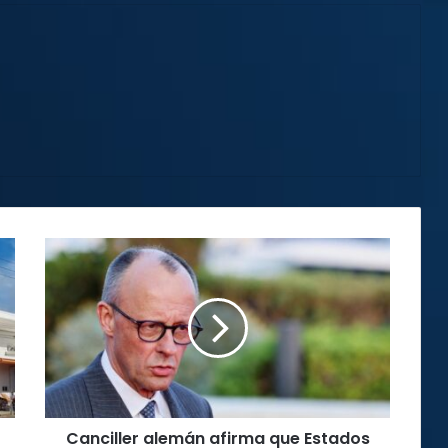
Canciller
alemán
afirma
que
Estados
Unidos
es
“humillado”
por
Canciller alemán afirma que Estados
Irán