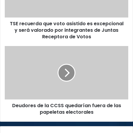
excepcional
y
será
TSE recuerda que voto asistido es excepcional
valorado
por
y será valorado por integrantes de Juntas
integrantes
Receptora de Votos
de
Juntas
Deudores
Receptora
de
de
la
Votos
CCSS
quedarían
fuera
de
las
papeletas
Deudores de la CCSS quedarían fuera de las
electorales
papeletas electorales