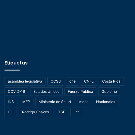
Etiquetas
asamblea legislativa
CCSS
cne
CNFL
Costa Rica
COVID-19
Estados Unidos
Fuerza Pública
Gobierno
INS
MEP
Ministerio de Salud
mopt
Nacionales
OIJ
Rodrigo Chaves.
TSE
ucr