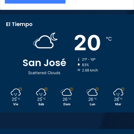
El Tiempo
20
℃
San José
21º - 19º
83%
2.68 km/h
Scattered Clouds
25
25
26
26
28
℃
℃
℃
℃
℃
Vie
Sáb
Dom
Lun
Mar