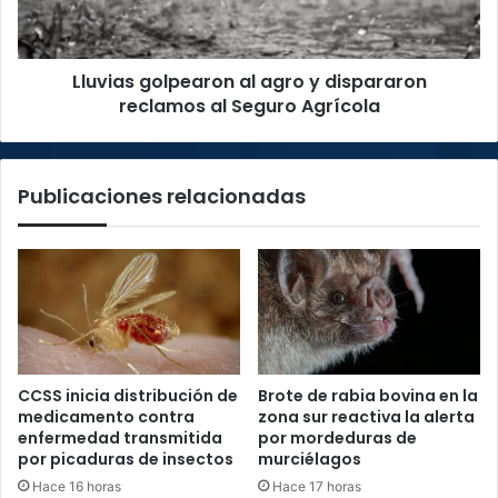
reclamos
al
Seguro
Lluvias golpearon al agro y dispararon
Agrícola
reclamos al Seguro Agrícola
Publicaciones relacionadas
CCSS inicia distribución de
Brote de rabia bovina en la
medicamento contra
zona sur reactiva la alerta
enfermedad transmitida
por mordeduras de
por picaduras de insectos
murciélagos
Hace 16 horas
Hace 17 horas