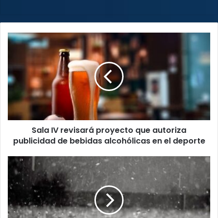
Sala
IV
revisará
proyecto
que
autoriza
publicidad
de
bebidas
Sala IV revisará proyecto que autoriza
alcohólicas
en
publicidad de bebidas alcohólicas en el deporte
el
deporte
Lluvias
golpearon
al
agro
y
dispararon