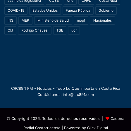
asamblea legislativa
CCSS
cne
CNFL
Costa Rica
COVID-19
Estados Unidos
Fuerza Pública
Gobierno
INS
MEP
Ministerio de Salud
mopt
Nacionales
OIJ
Rodrigo Chaves.
TSE
ucr
CRC89.1 FM - Noticias - Todo Lo Que Importa en Costa Rica
Contáctanos: info@crc891.com
© Copyright 2026, Todos los derechos reservados |
Cadena
Radial Costarricense
| Powered by
Click Digital