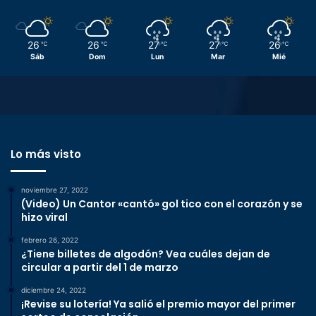
26
26
27
27
26
℃
℃
℃
℃
℃
Sáb
Dom
Lun
Mar
Mié
Lo más visto
noviembre 27, 2022
(Video) Un Cantor «cantó» gol tico con el corazón y se
hizo viral
febrero 26, 2022
¿Tiene billetes de algodón? Vea cuáles dejan de
circular a partir del 1 de marzo
diciembre 24, 2022
¡Revise su lotería! Ya salió el premio mayor del primer