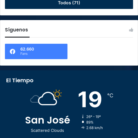
Todos (71)
Síguenos
62.660
Fans
El Tiempo
19
℃
San José
26º - 19º
89%
2.68 km/h
Scattered Clouds