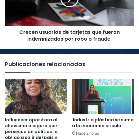
fueron
indemnizados
por
robo
Crecen usuarios de tarjetas que fueron
o
fraude
indemnizados por robo o fraude
Publicaciones relacionadas
Influencer opositora al
Industria plástica se suma
chavismo asegura que
a la economía circular
persecución política la
Hace 2 horas
obligó a salir del país y