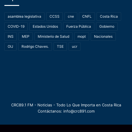
asamblea legislativa
CCSS
cne
CNFL
Costa Rica
COVID-19
Estados Unidos
Fuerza Pública
Gobierno
INS
MEP
Ministerio de Salud
mopt
Nacionales
OIJ
Rodrigo Chaves.
TSE
ucr
CRC89.1 FM - Noticias - Todo Lo Que Importa en Costa Rica
Contáctanos: info@crc891.com