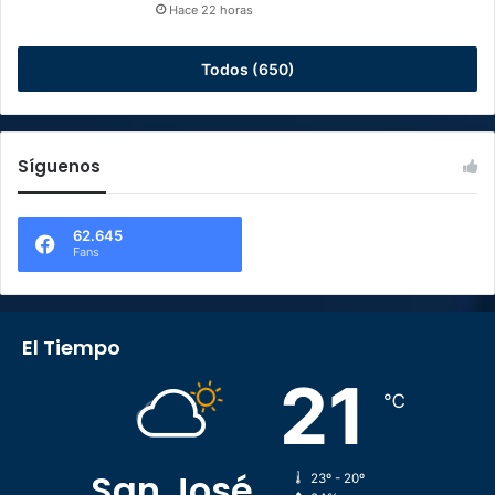
Hace 22 horas
Todos (650)
Síguenos
62.645
Fans
El Tiempo
21
℃
San José
23º - 20º