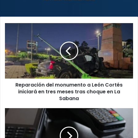
Reparación
del
monumento
a
León
Cortés
iniciará
en
tres
Reparación del monumento a León Cortés
meses
tras
iniciará en tres meses tras choque en La
choque
Sabana
en
La
Crecen
Sabana
usuarios
de
tarjetas
que