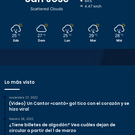
84%
4.47 km/h
Scattered Clouds
25
27
25
29
28
℃
℃
℃
℃
℃
Sáb
Dom
Lun
Mar
Mié
Lo más visto
noviembre 27, 2022
(Video) Un Cantor «cantó» gol tico con el corazón y se
hizo viral
febrero 26, 2022
¿Tiene billetes de algodón? Vea cuáles dejan de
circular a partir del 1 de marzo