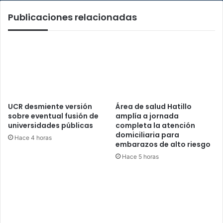
delito
Publicaciones relacionadas
de
pago
irregular
de
contratos
UCR desmiente versión
Área de salud Hatillo
sobre eventual fusión de
amplía a jornada
universidades públicas
completa la atención
domiciliaria para
Hace 4 horas
embarazos de alto riesgo
Hace 5 horas