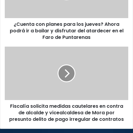
Ahora
podrá
ir
¿Cuenta con planes para los jueves? Ahora
a
bailar
podrá ir a bailar y disfrutar del atardecer en el
y
Faro de Puntarenas
disfrutar
del
Fiscalía
atardecer
solicita
en
medidas
el
cautelares
Faro
en
de
contra
Puntarenas
de
alcalde
y
Fiscalía solicita medidas cautelares en contra
vicealcaldesa
de
de alcalde y vicealcaldesa de Mora por
Mora
presunto delito de pago irregular de contratos
por
presunto