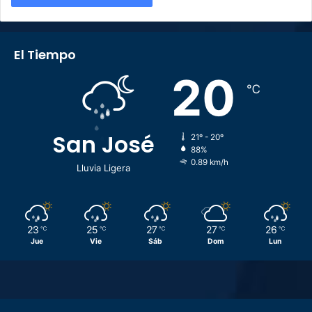
El Tiempo
20
℃
San José
21º - 20º
88%
0.89 km/h
Lluvia Ligera
23
25
27
27
26
℃
℃
℃
℃
℃
Jue
Vie
Sáb
Dom
Lun