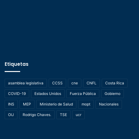
Etiquetas
asamblea legislativa
CCSS
cne
CNFL
Costa Rica
COVID-19
Estados Unidos
Fuerza Pública
Gobierno
INS
MEP
Ministerio de Salud
mopt
Nacionales
OIJ
Rodrigo Chaves.
TSE
ucr