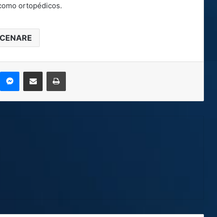
 como ortopédicos.
CENARE
kype
Messenger
Compartir por correo electrónico
Imprimir