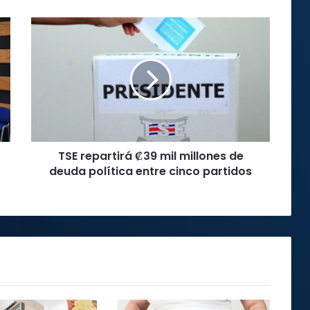
TSE
repartirá
₡39
mil
millones
de
deuda
política
entre
TSE repartirá ₡39 mil millones de
cinco
partidos
deuda política entre cinco partidos