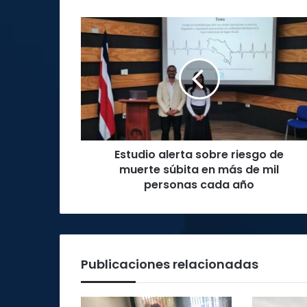
Estudio
alerta
sobre
riesgo
de
muerte
súbita
en
más
Estudio alerta sobre riesgo de
de
mil
muerte súbita en más de mil
personas
personas cada año
cada
año
Publicaciones relacionadas