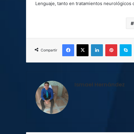
Lenguaje, tanto en tratamientos neurológicos
Facebook
X
LinkedIn
Pinterest
S
Compartir
Ismael Hernández