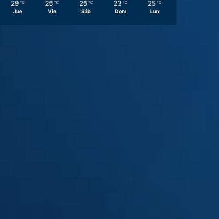
29
25
25
23
25
℃
℃
℃
℃
℃
Jue
Vie
Sáb
Dom
Lun