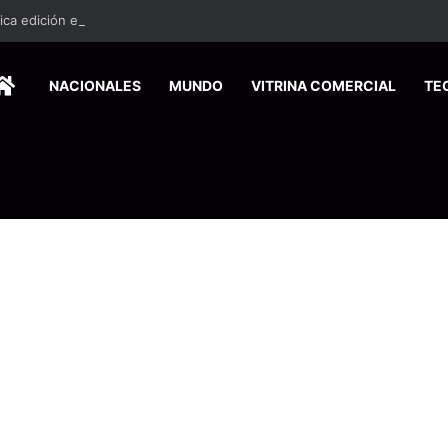
ca edición especial a Costa Rica para promover el turismo europeo
HOME
NACIONALES
MUNDO
VITRINA COMERCIAL
TE