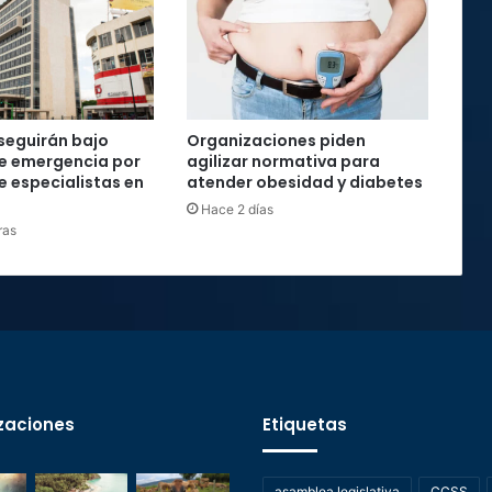
seguirán bajo
Organizaciones piden
e emergencia por
agilizar normativa para
e especialistas en
atender obesidad y diabetes
Hace 2 días
ras
zaciones
Etiquetas
asamblea legislativa
CCSS