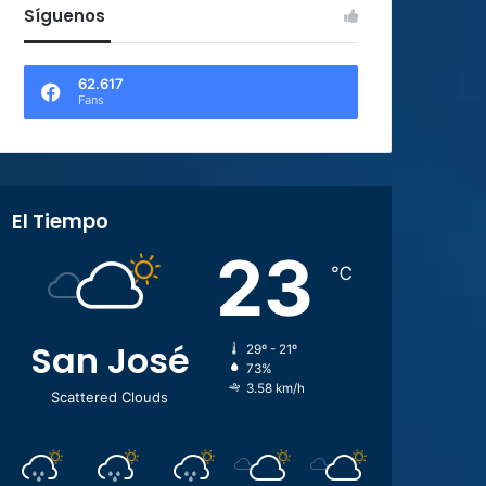
Síguenos
62.617
Fans
El Tiempo
23
℃
San José
29º - 21º
73%
3.58 km/h
Scattered Clouds