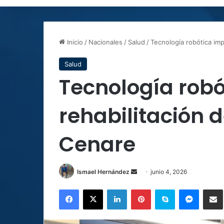
Inicio
/
Nacionales
/
Salud
/
Tecnología robótica imp
Salud
Tecnología robó
rehabilitación d
Cenare
Send
Ismael Hernández
junio 4, 2026
an
Facebook
X
LinkedIn
Pinterest
Skype
Messen
C
email