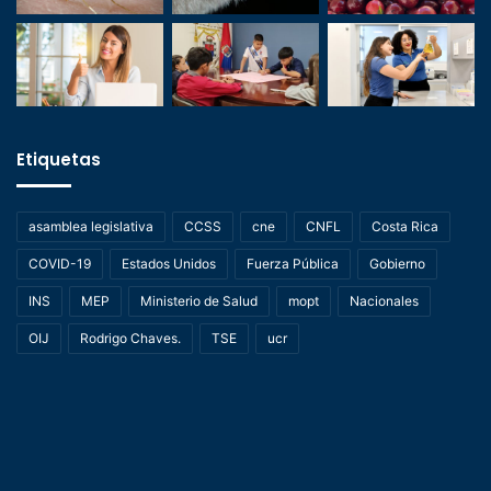
Etiquetas
asamblea legislativa
CCSS
cne
CNFL
Costa Rica
COVID-19
Estados Unidos
Fuerza Pública
Gobierno
INS
MEP
Ministerio de Salud
mopt
Nacionales
OIJ
Rodrigo Chaves.
TSE
ucr