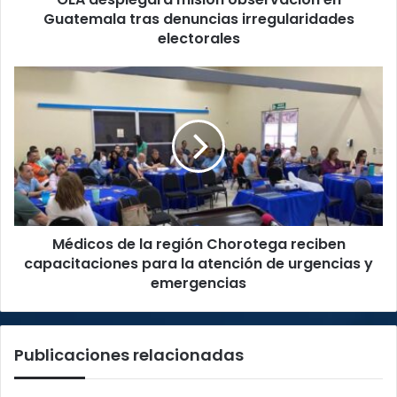
Guatemala tras denuncias irregularidades
electorales
Médicos
de
la
región
Chorotega
reciben
capacitaciones
para
la
Médicos de la región Chorotega reciben
atención
de
capacitaciones para la atención de urgencias y
urgencias
emergencias
y
emergencias
Publicaciones relacionadas