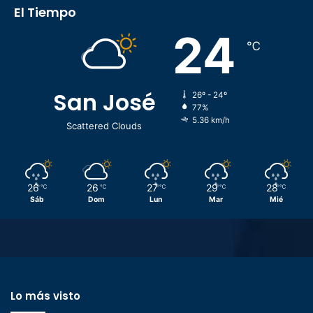
El Tiempo
24
℃
San José
26º - 24º
77%
5.36 km/h
Scattered Clouds
26
26
27
29
28
℃
℃
℃
℃
℃
Sáb
Dom
Lun
Mar
Mié
Lo más visto