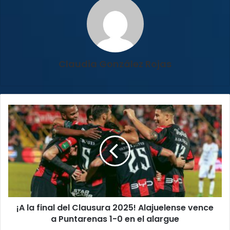
Claudia González Rojas
¡A
la
final
del
Clausura
2025!
Alajuelense
vence
a
¡A la final del Clausura 2025! Alajuelense vence
Puntarenas
1-
a Puntarenas 1-0 en el alargue
0