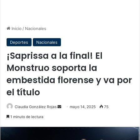
Inicio
/
Nacionales
Deportes
Nacionales
¡Saprissa a la final! El
Monstruo soporta la
embestida florense y va por
el título
Send
Claudia González Rojas
mayo 14, 2025
75
an
1 minuto de lectura
email