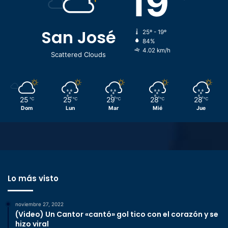
19
San José
25º - 19º
84%
4.02 km/h
Scattered Clouds
25
25
29
28
28
℃
℃
℃
℃
℃
Dom
Lun
Mar
Mié
Jue
Lo más visto
noviembre 27, 2022
(Video) Un Cantor «cantó» gol tico con el corazón y se
hizo viral