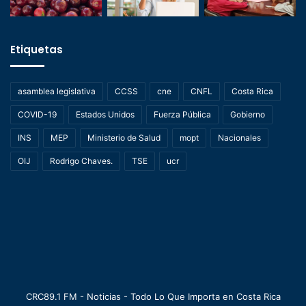
Etiquetas
asamblea legislativa
CCSS
cne
CNFL
Costa Rica
COVID-19
Estados Unidos
Fuerza Pública
Gobierno
INS
MEP
Ministerio de Salud
mopt
Nacionales
OIJ
Rodrigo Chaves.
TSE
ucr
CRC89.1 FM - Noticias - Todo Lo Que Importa en Costa Rica