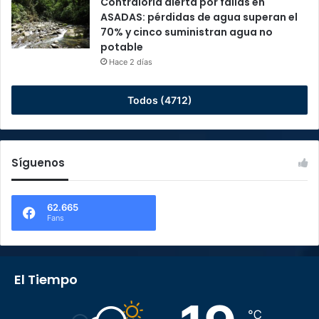
Contraloría alerta por fallas en
ASADAS: pérdidas de agua superan el
70% y cinco suministran agua no
potable
Hace 2 días
Todos (4712)
Síguenos
62.665
Fans
El Tiempo
℃