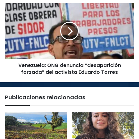
en
Venezuela:
el
ONG
alargue
denuncia
“desaparición
forzada”
del
activista
Eduardo
Torres
Venezuela: ONG denuncia “desaparición
forzada” del activista Eduardo Torres
Publicaciones relacionadas