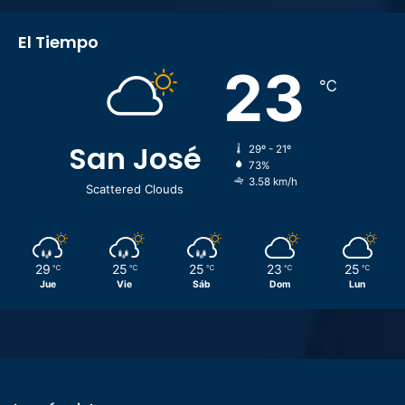
El Tiempo
23
℃
San José
29º - 21º
73%
3.58 km/h
Scattered Clouds
29
25
25
23
25
℃
℃
℃
℃
℃
Jue
Vie
Sáb
Dom
Lun