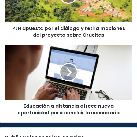
y
retira
mociones
del
PLN apuesta por el diálogo y retira mociones
proyecto
sobre
del proyecto sobre Crucitas
Crucitas
Educación
a
distancia
ofrece
nueva
oportunidad
para
concluir
la
Educación a distancia ofrece nueva
secundaria
oportunidad para concluir la secundaria