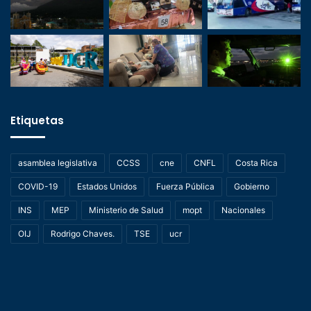
Etiquetas
asamblea legislativa
CCSS
cne
CNFL
Costa Rica
COVID-19
Estados Unidos
Fuerza Pública
Gobierno
INS
MEP
Ministerio de Salud
mopt
Nacionales
OIJ
Rodrigo Chaves.
TSE
ucr