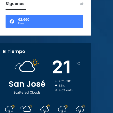
Síguenos
62.660
Fans
El Tiempo
21
℃
San José
26º - 20º
85%
4.02 km/h
Scattered Clouds