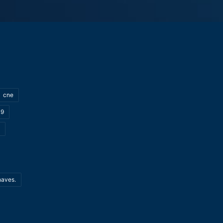
cne
19
haves.