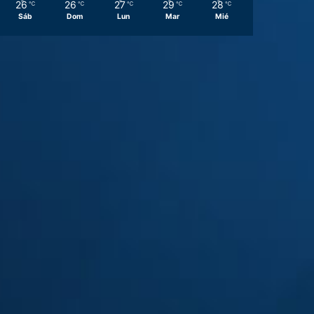
26
26
27
29
28
℃
℃
℃
℃
℃
Sáb
Dom
Lun
Mar
Mié