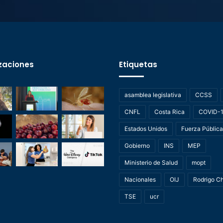
zaciones
Etiquetas
asamblea legislativa
CCSS
CNFL
Costa Rica
COVID-
Estados Unidos
Fuerza Pública
Gobierno
INS
MEP
Ministerio de Salud
mopt
Nacionales
OIJ
Rodrigo C
TSE
ucr