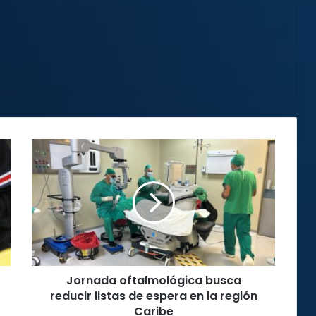
Jornada
oftalmológica
busca
reducir
listas
de
espera
en
la
Jornada oftalmológica busca
región
Caribe
reducir listas de espera en la región
Caribe