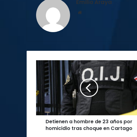
Emilio Araya
Sitio
web
Detienen
a
hombre
de
23
años
por
homicidio
tras
Detienen a hombre de 23 años por
choque
en
homicidio tras choque en Cartago
Cartago