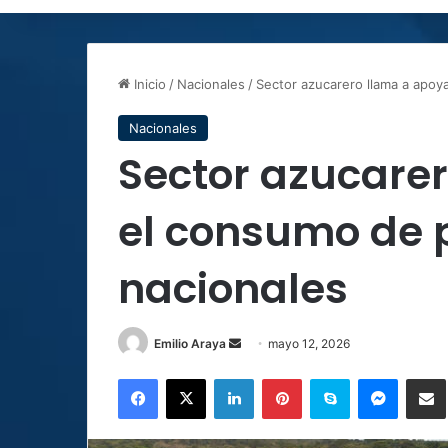
Inicio
/
Nacionales
/
Sector azucarero llama a apoy
Nacionales
Sector azucare
el consumo de 
nacionales
Send
Emilio Araya
mayo 12, 2026
an
Facebook
X
LinkedIn
Pinterest
Skype
Messen
C
email