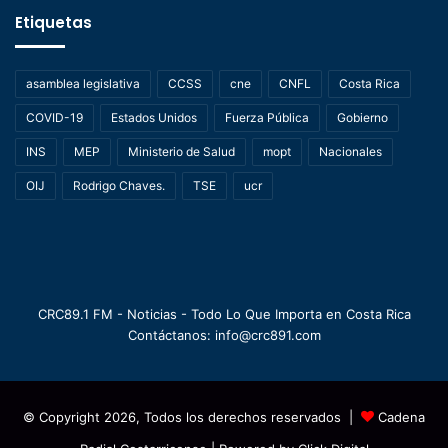
Etiquetas
asamblea legislativa
CCSS
cne
CNFL
Costa Rica
COVID-19
Estados Unidos
Fuerza Pública
Gobierno
INS
MEP
Ministerio de Salud
mopt
Nacionales
OIJ
Rodrigo Chaves.
TSE
ucr
CRC89.1 FM - Noticias - Todo Lo Que Importa en Costa Rica
Contáctanos: info@crc891.com
© Copyright 2026, Todos los derechos reservados |
Cadena