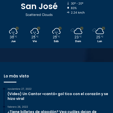
San José
30º - 20º
83%
2.24 km/h
Scattered Clouds
30
25
25
23
25
℃
℃
℃
℃
℃
Jue
Vie
Sáb
Dom
Lun
Lo más visto
noviembre 27, 2022
(Video) Un Cantor «cantó» gol tico con el corazón y se
hizo viral
febrero 26, 2022
¿Tiene billetes de algodón? Vea cuáles dejan de