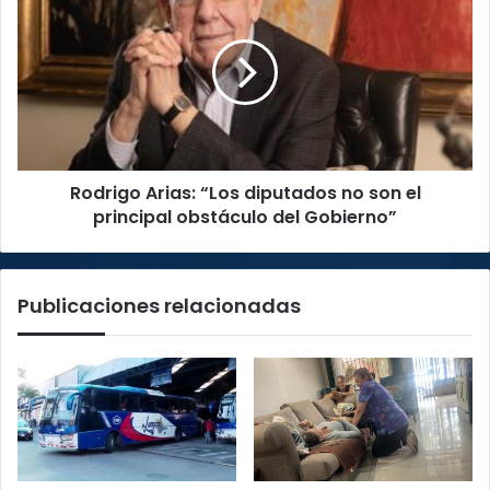
Arias:
“Los
diputados
no
son
el
principal
obstáculo
Rodrigo Arias: “Los diputados no son el
del
Gobierno”
principal obstáculo del Gobierno”
Publicaciones relacionadas