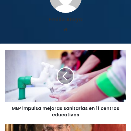
Emilio Araya
Sitio
web
MEP
impulsa
mejoras
sanitarias
en
11
centros
educativos
MEP impulsa mejoras sanitarias en 11 centros
educativos
Rodrigo