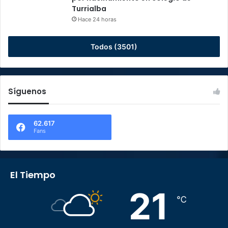
Turrialba
Hace 24 horas
Todos (3501)
Síguenos
62.617
Fans
El Tiempo
21
℃