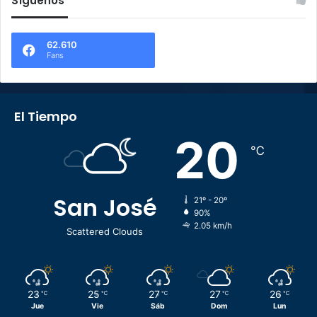
Síguenos
62.610
Fans
El Tiempo
20
℃
San José
21º - 20º
90%
2.05 km/h
Scattered Clouds
23
25
27
27
26
℃
℃
℃
℃
℃
Jue
Vie
Sáb
Dom
Lun