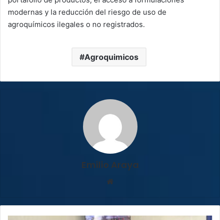
modernas y la reducción del riesgo de uso de
agroquímicos ilegales o no registrados.
Agroquimicos
Emilio Araya
Sitio
web
Más