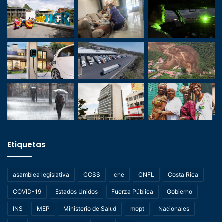
Etiquetas
asamblea legislativa
CCSS
cne
CNFL
Costa Rica
COVID-19
Estados Unidos
Fuerza Pública
Gobierno
INS
MEP
Ministerio de Salud
mopt
Nacionales