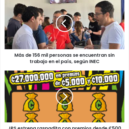
de
156
mil
personas
se
encuentran
sin
trabajo
Más de 156 mil personas se encuentran sin
en
el
trabajo en el país, según INEC
país,
según
JPS
INEC
estrena
raspadita
con
premios
desde
₡500
hasta
₡20
JPS estrena raspadita con premios desde ₡500
millones