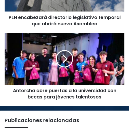
nueva
Asamblea
PLN encabezará directorio legislativo temporal
que abrirá nueva Asamblea
Antorcha
abre
puertas
a
la
universidad
con
becas
para
Antorcha abre puertas a la universidad con
jóvenes
talentosos
becas para jóvenes talentosos
Publicaciones relacionadas