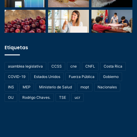
Etiquetas
asamblea legislativa
CCSS
cne
CNFL
Costa Rica
COVID-19
Estados Unidos
Fuerza Pública
Gobierno
INS
MEP
Ministerio de Salud
mopt
Nacionales
OIJ
Rodrigo Chaves.
TSE
ucr