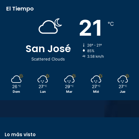
El Tiempo
21
℃
San José
26º - 21º
85%
3.58 km/h
Scattered Clouds
26
27
29
27
27
℃
℃
℃
℃
℃
Dom
Lun
Mar
Mié
Jue
Lo más visto