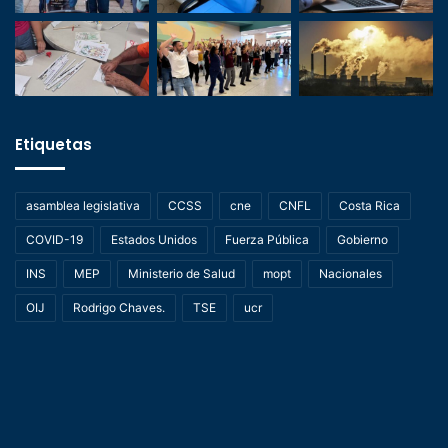
Etiquetas
asamblea legislativa
CCSS
cne
CNFL
Costa Rica
COVID-19
Estados Unidos
Fuerza Pública
Gobierno
INS
MEP
Ministerio de Salud
mopt
Nacionales
OIJ
Rodrigo Chaves.
TSE
ucr