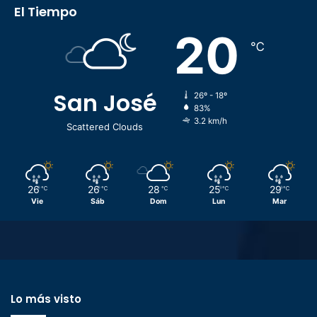
El Tiempo
20
℃
San José
26º - 18º
83%
3.2 km/h
Scattered Clouds
26
26
28
25
29
℃
℃
℃
℃
℃
Vie
Sáb
Dom
Lun
Mar
Lo más visto