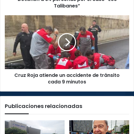
Talibanes”
Cruz
Roja
atiende
un
accidente
de
tránsito
cada
9
Cruz Roja atiende un accidente de tránsito
minutos
cada 9 minutos
Publicaciones relacionadas