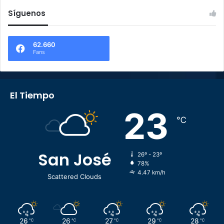
Síguenos
62.660
Fans
El Tiempo
23
℃
San José
26º - 23º
78%
4.47 km/h
Scattered Clouds
26
26
27
29
28
℃
℃
℃
℃
℃