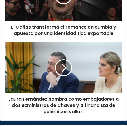
en
cumbia
y
apuesta
El Cañas transforma el romance en cumbia y
por
una
apuesta por una identidad tica exportable
identidad
tica
Laura
exportable
Fernández
nombra
como
embajadores
a
dos
exministros
de
Laura Fernández nombra como embajadores a
Chaves
y
dos exministros de Chaves y a financista de
a
polémicas vallas
financista
de