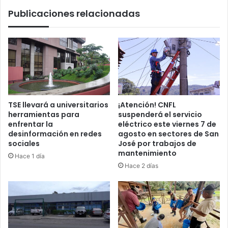
polémicas
Publicaciones relacionadas
vallas
TSE llevará a universitarios
¡Atención! CNFL
herramientas para
suspenderá el servicio
enfrentar la
eléctrico este viernes 7 de
desinformación en redes
agosto en sectores de San
sociales
José por trabajos de
mantenimiento
Hace 1 día
Hace 2 días