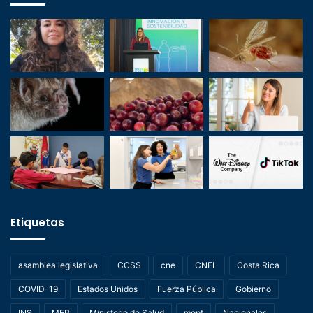
Etiquetas
asamblea legislativa
CCSS
cne
CNFL
Costa Rica
COVID-19
Estados Unidos
Fuerza Pública
Gobierno
INS
MEP
Ministerio de Salud
mopt
Nacionales