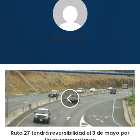
Emilio Araya
Sitio
web
Ruta
27
tendrá
reversibilidad
el
3
de
mayo
por
Ruta 27 tendrá reversibilidad el 3 de mayo por
fin
de
fin de semana largo