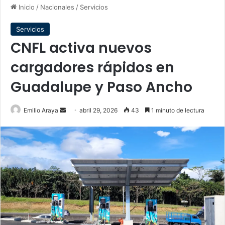
Inicio
/
Nacionales
/
Servicios
Servicios
CNFL activa nuevos
cargadores rápidos en
Guadalupe y Paso Ancho
Send
Emilio Araya
abril 29, 2026
43
1 minuto de lectura
an
email