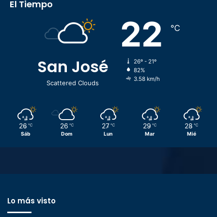
El Tiempo
22
℃
San José
26º - 21º
82%
3.58 km/h
Scattered Clouds
26
26
27
29
28
℃
℃
℃
℃
℃
Sáb
Dom
Lun
Mar
Mié
Lo más visto