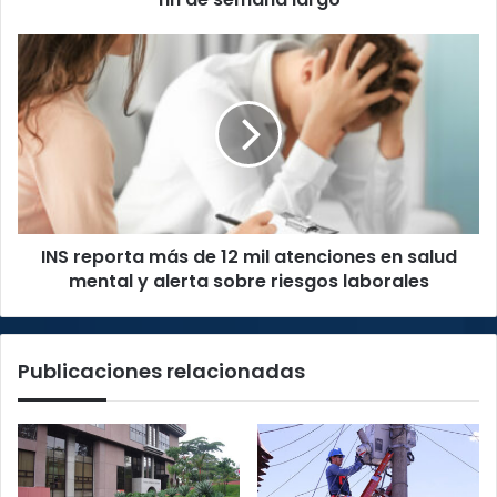
semana
largo
INS
reporta
más
de
12
mil
atenciones
en
salud
INS reporta más de 12 mil atenciones en salud
mental
y
mental y alerta sobre riesgos laborales
alerta
sobre
riesgos
Publicaciones relacionadas
laborales