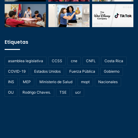
Etiquetas
asamblea legislativa
CCSS
cne
CNFL
Costa Rica
COVID-19
Estados Unidos
Fuerza Pública
Gobierno
INS
MEP
Ministerio de Salud
mopt
Nacionales
OIJ
Rodrigo Chaves.
TSE
ucr