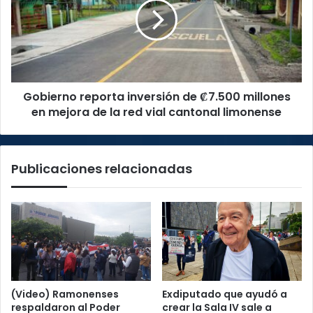
de
₡7.500
millones
en
mejora
de
Gobierno reporta inversión de ₡7.500 millones
la
red
en mejora de la red vial cantonal limonense
vial
cantonal
limonense
Publicaciones relacionadas
(Video) Ramonenses
Exdiputado que ayudó a
respaldaron al Poder
crear la Sala IV sale a