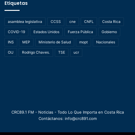
Etiquetas
asamblea legislativa
CCSS
cne
CNFL
Costa Rica
COVID-19
Estados Unidos
Fuerza Pública
Gobierno
INS
MEP
Ministerio de Salud
mopt
Nacionales
OIJ
Rodrigo Chaves.
TSE
ucr
CRC89.1 FM - Noticias - Todo Lo Que Importa en Costa Rica
Contáctanos: info@crc891.com