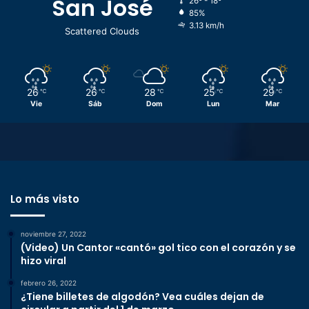
San José
26º - 18º
85%
3.13 km/h
Scattered Clouds
26
26
28
25
29
℃
℃
℃
℃
℃
Vie
Sáb
Dom
Lun
Mar
Lo más visto
noviembre 27, 2022
(Video) Un Cantor «cantó» gol tico con el corazón y se
hizo viral
febrero 26, 2022
¿Tiene billetes de algodón? Vea cuáles dejan de